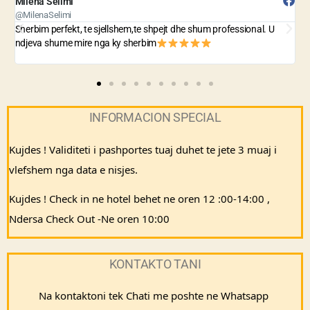
Arjani Ani
@ArjaniAni
E sugjeroj kete agjensi ka cmime fantastike dhe sherbimi eshte i
mrekullueshem
vazhdo keshtu jeni me te miret!!!
INFORMACION SPECIAL
Kujdes ! Validiteti i pashportes tuaj duhet te jete 3 muaj i 
vlefshem nga data e nisjes.
Kujdes ! Check in ne hotel behet ne oren 12 :00-14:00 , 
Ndersa Check Out -Ne oren 10:00
KONTAKTO TANI
Na kontaktoni tek Chati me poshte ne Whatsapp 