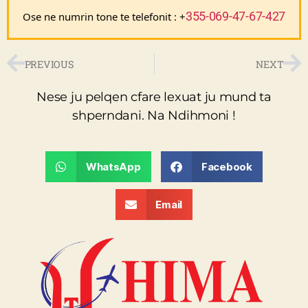
355-069-47-67-427
Ose ne numrin tone te telefonit : +
PREVIOUS
NEXT
Nese ju pelqen cfare lexuat ju mund ta
shperndani. Na Ndihmoni !
WhatsApp
Facebook
Email