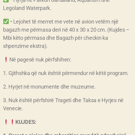
Legoland Waterpark.
• Lejohet të merret me vete në avion vetëm një
bagazh me përmasa deri në 40 x 30 x 20 cm. (Kujdes –
Mbi këto përmasa dhe Bagazh për checkin ka
shpenzime ekstra).
Në pagesë nuk përfshihen:
1. Gjithshka që nuk është përmendur në këtë program.
2. Hyrjet në monumente dhe muzeume.
3. Nuk është përfshirë Trageti dhe Taksa e Hyrjes në
Venecie.
KUJDES: