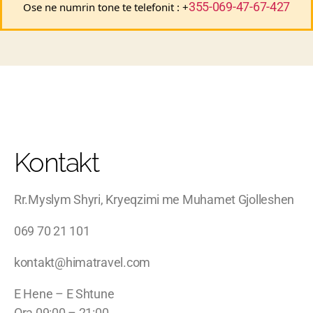
355-069-47-67-427
Ose ne numrin tone te telefonit : +
Kontakt
Rr.Myslym Shyri, Kryeqzimi me Muhamet Gjolleshen
069 70 21 101
kontakt@himatravel.com
E Hene – E Shtune
Ora 09:00 – 21:00