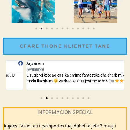
CFARE THONE KLIENTET TANE
Arjani Ani
B
@ArjaniAni
@
E sugjeroj kete agjensi ka cmime fantastike dhe sherbimi eshte i
A
mrekullueshem
vazhdo keshtu jeni me te miret!!!
n
INFORMACION SPECIAL
Kujdes ! Validiteti i pashportes tuaj duhet te jete 3 muaj i 