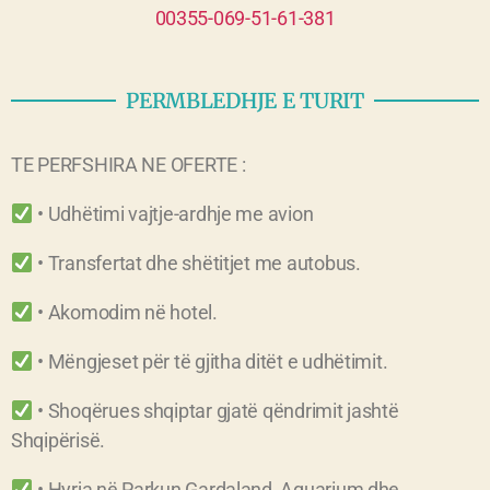
00355-069-51-61-381
PERMBLEDHJE E TURIT
TE PERFSHIRA NE OFERTE :
• Udhëtimi vajtje-ardhje me avion
• Transfertat dhe shëtitjet me autobus.
• Akomodim në hotel.
• Mëngjeset për të gjitha ditët e udhëtimit.
• Shoqërues shqiptar gjatë qëndrimit jashtë
Shqipërisë.
• Hyrja në Parkun Gardaland, Aquarium dhe