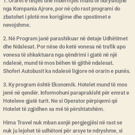
1. Oraret e nisjes dhe mberritjes mund të ndryshojnë
nga Kompania Ajrore, por në çdo rast programi do
zbatohet i plotë me korigjime dhe spostimet e
nevojshme.
2. Në Program janë parashikuar në detaje Udhëtimet
dhe Ndalesat. Por nëse do ketë vonesa në trafik apo
vonesa të shkaktuara nga qëndrimi i gjatë në një
ndalesë, mund të mos bëhen të gjithë ndalesat.
Shoferi Autobusit ka ndalesë ligjore në orarin e punës.
3. Ky program është Ekonomik. Hotelet mund të mos
jenë në qendër. Informohuni paraprakisht për emrat e
Hoteleve gjatë turit. Ne si Operator përpiqemi që
Hotelet të zgjidhen sa më të përshtatshëm.
Hima Travel nuk mban asnjë pergjegjësi në rast se
nuk ju lejohet të udhëtoni për arsye te ndryshme, si