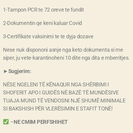
1-Tampon PCR te 72 oreve te fundit
2-Dokumentin qe keni kaluar Covid
3-Certifikate vaksinimi te te dyja dozave
Nese nuk dispononi asnje nga keto dokumenta si me
siper, ju vete-karantinoheni 10 dite nga dita e mberritjes.
►Sugjerim:
NËSE NGELENI TË KËNAQUR NGA SHËRBIMI I
SHOFERIT APO I GUIDËS NË BAZË TË MUNDËSIVE
TUAJA MUND TË VENDOSNI NJË SHUMË MINIMALE
SI BAKSHISH PËR VLERËSIMIN E STAFIT TONË!
–
NE CMIM PERFSHIHET