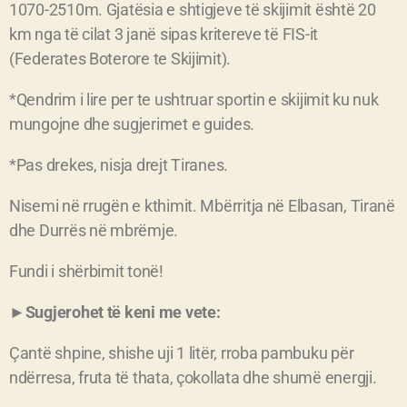
1070-2510m. Gjatësia e shtigjeve të skijimit është 20
km nga të cilat 3 janë sipas kritereve të FIS-it
(Federates Boterore te Skijimit).
*Qendrim i lire per te ushtruar sportin e skijimit ku nuk
mungojne dhe sugjerimet e guides.
*Pas drekes, nisja drejt Tiranes.
Nisemi në rrugën e kthimit. Mbërritja në Elbasan, Tiranë
dhe Durrës në mbrëmje.
Fundi i shërbimit tonë!
►Sugjerohet të keni me vete:
Çantë shpine, shishe uji 1 litër, rroba pambuku për
ndërresa, fruta të thata, çokollata dhe shumë energji.