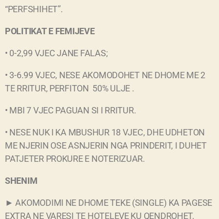
“PERFSHIHET”.
POLITIKAT E FEMIJEVE
• 0-2,99 VJEC JANE FALAS;
• 3-6.99 VJEC, NESE AKOMODOHET NE DHOME ME 2
TE RRITUR, PERFITON 50% ULJE .
• MBI 7 VJEC PAGUAN SI I RRITUR.
• NESE NUK I KA MBUSHUR 18 VJEC, DHE UDHETON
ME NJERIN OSE ASNJERIN NGA PRINDERIT, I DUHET
PATJETER PROKURE E NOTERIZUAR.
SHENIM
► AKOMODIMI NE DHOME TEKE (SINGLE) KA PAGESE
EXTRA NE VARESI TE HOTELEVE KU QENDROHET.