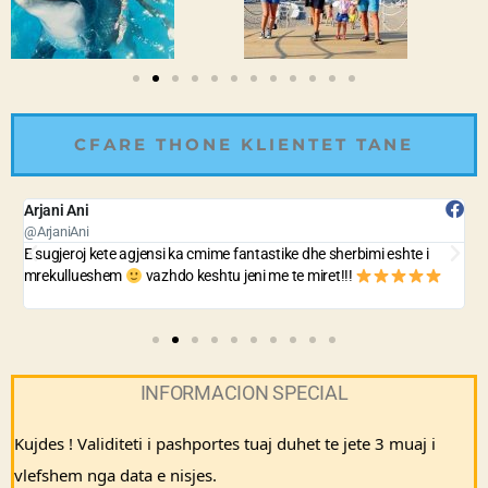
CFARE THONE KLIENTET TANE
Arjani Ani
B
@ArjaniAni
@
E sugjeroj kete agjensi ka cmime fantastike dhe sherbimi eshte i
A
mrekullueshem
vazhdo keshtu jeni me te miret!!!
n
INFORMACION SPECIAL
Kujdes ! Validiteti i pashportes tuaj duhet te jete 3 muaj i 
vlefshem nga data e nisjes.