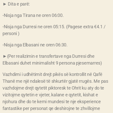
► Dita e parë:
-Nisja nga Tirana ne oren 06:00.
-Nisja nga Durresi ne oren 05:15. (Pagese extra €4.1 /
personi )
-Nisja nga Elbasani ne oren 06:30.
►(Per realizimin e transfertave nga Durresi dhe
Elbasani duhet minimalisht 9 persona pjesemarres)
Vazhdimi i udhëtimit drejt pikës së kontrollit në Qafë
Thanë me një ndalesë të shkurtër gjatë rrugës. Me pas
vazhdojme drejt qytetit piktoresk te Ohrit ku aty do te
vizitojme qytetin e vjeter, kalane e qytetit, kishat e
njohura dhe do te kemi mundesi te nje eksperience
fantastike per personat qe deshirojne te zhvillojme