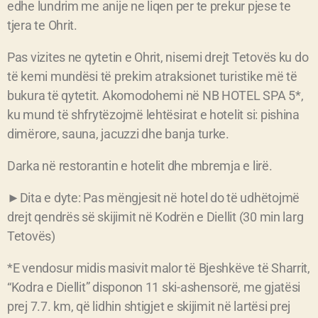
edhe lundrim me anije ne liqen per te prekur pjese te
tjera te Ohrit.
Pas vizites ne qytetin e Ohrit, nisemi drejt Tetovës ku do
të kemi mundësi të prekim atraksionet turistike më të
bukura të qytetit. Akomodohemi në NB HOTEL SPA 5*,
ku mund të shfrytëzojmë lehtësirat e hotelit si: pishina
dimërore, sauna, jacuzzi dhe banja turke.
Darka në restorantin e hotelit dhe mbremja e lirë.
►Dita e dyte: Pas mëngjesit në hotel do të udhëtojmë
drejt qendrës së skijimit në Kodrën e Diellit (30 min larg
Tetovës)
*E vendosur midis masivit malor të Bjeshkëve të Sharrit,
“Kodra e Diellit” disponon 11 ski-ashensorë, me gjatësi
prej 7.7. km, që lidhin shtigjet e skijimit në lartësi prej