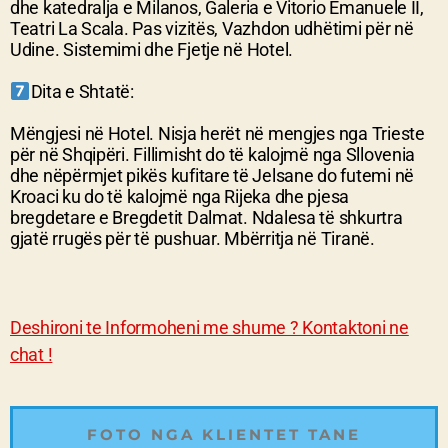
dhe katedralja e Milanos, Galeria e Vitorio Emanuele II,
Teatri La Scala. Pas vizitës, Vazhdon udhëtimi për në
Udine. Sistemimi dhe Fjetje në Hotel.
Dita e Shtatë:
Mëngjesi në Hotel. Nisja herët në mengjes nga Trieste
për në Shqipëri. Fillimisht do të kalojmë nga Sllovenia
dhe nëpërmjet pikës kufitare të Jelsane do futemi në
Kroaci ku do të kalojmë nga Rijeka dhe pjesa
bregdetare e Bregdetit Dalmat. Ndalesa të shkurtra
gjatë rrugës për të pushuar. Mbërritja në Tiranë.
Deshironi te Informoheni me shume ? Kontaktoni ne
chat !
FOTO NGA KLIENTET TANE