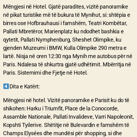
Mëngjesi në Hotel. Gjatë paradites, vizitë panoramike
në pikat turistike më të bukura të Mynihut, si: shtëpia e
birres ose Hofbrauhausi i famshëm, Teatri Kombëtar,
Pallati Mbretëror, Marienplatz ku ndodhet bashkia e
qytetit, Pallati Nymphenburg, Sheshet Olimpike, ku
gjenden Muzeumi i BMW, Kulla Olimpike 290 metra e
lartë. Nisja në oren 12:30 nga Mynih me autobus për në
Paris. Ndalesa të shkurtra gjatë udhëtimit. Mbërritja në
Paris. Sistemimi dhe Fjetje në Hotel.
Dita e Katërt:
Mëngjesi në hotel. Vizitë panoramike e Parisit ku do të
shikohen: Harku i Triumfit, Place de la Conocorde,
Assamble Nationale, Pallati Invalideve, Varri Napoleonit,
Kopshti Tyilerive. Shëtitje në Bulevardin e famshëm të
Champs Elysées dhe mundësi për shopping, si dhe