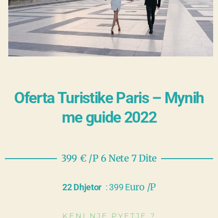
Oferta Turistike Paris – Mynih
me guide 2022
399 € /P 6 Nete 7 Dite
uro /P
22 Dhjetor
: 399 E
KENI NJE PYETJE ?