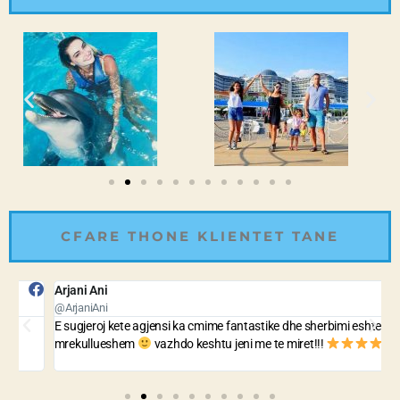
CFARE THONE KLIENTET TANE
Arjani Ani
B
@ArjaniAni
@
E sugjeroj kete agjensi ka cmime fantastike dhe sherbimi eshte i
A
mrekullueshem
vazhdo keshtu jeni me te miret!!!
n