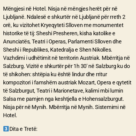
Mëngjesi në Hotel. Nisja në mëngjes herët për në
Ljubljanë. Ndalesë e shkurtër në Ljubljanë për rreth 2
orë, ku vizitohet Kryeqyteti Slloven me monumentet
historike të tij: Sheshi Presheren, kisha katolike e
Anunciatës, Teatri i Operas, Parlamenti Slloven dhe
Sheshi i Republikes, Katedralja e Shen Nikolles.
Vazhdimi i udhëtimit në territorin Austriak. Mbërritja në
Salzburg. Vizitë e shkurtër për 1h 30′ në Salzburg ku do
të shikohen: shtëpia ku është lindur dhe rritur
kompozitori i famshëm austriak Mozart, Opera e qytetit
të Salzburgut, Teatri i Marionetave, kalimi mbi lumin
Salsa me pamjen nga keshtjella e Hohensalzburgut.
Nisja për në Mynih. Mbërritja në Mynih. Sistemimi në
Hotel.
Dita e Tretë: