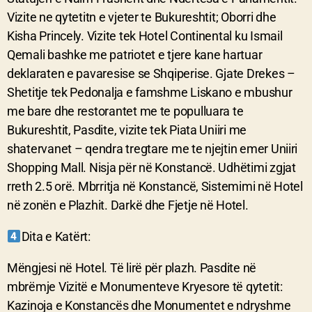
Vizite ne qytetitn e vjeter te Bukureshtit; Oborri dhe
Kisha Princely. Vizite tek Hotel Continental ku Ismail
Qemali bashke me patriotet e tjere kane hartuar
deklaraten e pavaresise se Shqiperise. Gjate Drekes –
Shetitje tek Pedonalja e famshme Liskano e mbushur
me bare dhe restorantet me te populluara te
Bukureshtit, Pasdite, vizite tek Piata Uniiri me
shatervanet – qendra tregtare me te njejtin emer Uniiri
Shopping Mall. Nisja për në Konstancë. Udhëtimi zgjat
rreth 2.5 orë. Mbrritja në Konstancë, Sistemimi në Hotel
në zonën e Plazhit. Darkë dhe Fjetje në Hotel.
Dita e Katërt:
Mëngjesi në Hotel. Të lirë për plazh. Pasdite në
mbrëmje Vizitë e Monumenteve Kryesore të qytetit:
Kazinoja e Konstancës dhe Monumentet e ndryshme