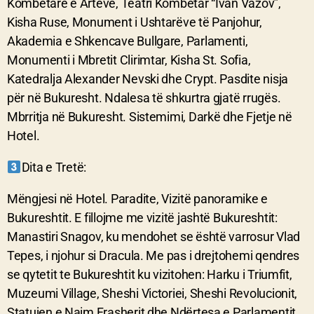
Kombëtare e Arteve, Teatri Kombëtar “Ivan Vazov”,
Kisha Ruse, Monument i Ushtarëve të Panjohur,
Akademia e Shkencave Bullgare, Parlamenti,
Monumenti i Mbretit Clirimtar, Kisha St. Sofia,
Katedralja Alexander Nevski dhe Crypt. Pasdite nisja
për në Bukuresht. Ndalesa të shkurtra gjatë rrugës.
Mbrritja në Bukuresht. Sistemimi, Darkë dhe Fjetje në
Hotel.
Dita e Tretë:
Mëngjesi në Hotel. Paradite, Vizitë panoramike e
Bukureshtit. E fillojme me vizitë jashtë Bukureshtit:
Manastiri Snagov, ku mendohet se është varrosur Vlad
Tepes, i njohur si Dracula. Me pas i drejtohemi qendres
se qytetit te Bukureshtit ku vizitohen: Harku i Triumfit,
Muzeumi Village, Sheshi Victoriei, Sheshi Revolucionit,
Statujen e Naim Frasherit dhe Ndërtesa e Parlamentit.