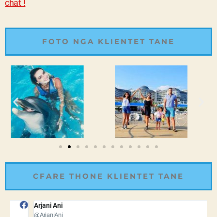
chat !
FOTO NGA KLIENTET TANE
CFARE THONE KLIENTET TANE
Arjani Ani
B
@ArjaniAni
@