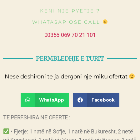
KENI NJE PYETJE ?
WHATASAP OSE CALL
00355-069-70-21-101
PERMBLEDHJE E TURIT
Nese deshironi te ja dergoni nje miku ofertat
WhatsApp
Facebook
TE PERFSHIRA NE OFERTE :
• Fjetje: 1 natë në Sofje, 1 natë në Bukuresht, 2 netë
në Konstancë, 1 natë në Varna, 1 natë në Burgas, 1 natë