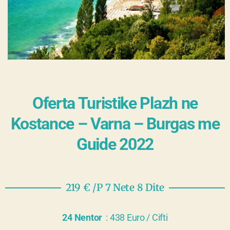
Oferta Turistike Plazh ne
Kostance – Varna – Burgas me
Guide 2022
219 € /P 7 Nete 8 Dite
24 Nentor
: 438 Euro / Cifti