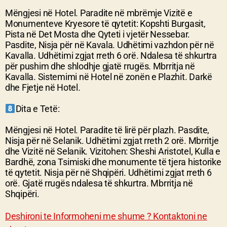
Mëngjesi në Hotel. Paradite në mbrëmje Vizitë e
Monumenteve Kryesore të qytetit: Kopshti Burgasit,
Pista në Det Mosta dhe Qyteti i vjetër Nessebar.
Pasdite, Nisja për në Kavala. Udhëtimi vazhdon për në
Kavalla. Udhëtimi zgjat rreth 6 orë. Ndalesa të shkurtra
për pushim dhe shlodhje gjatë rrugës. Mbrritja në
Kavalla. Sistemimi në Hotel në zonën e Plazhit. Darkë
dhe Fjetje në Hotel.
Dita e Tetë:
Mëngjesi në Hotel. Paradite të lirë për plazh. Pasdite,
Nisja për në Selanik. Udhëtimi zgjat rreth 2 orë. Mbrritje
dhe Vizitë në Selanik. Vizitohen: Sheshi Aristotel, Kulla e
Bardhë, zona Tsimiski dhe monumente të tjera historike
të qytetit. Nisja për në Shqipëri. Udhëtimi zgjat rreth 6
orë. Gjatë rrugës ndalesa të shkurtra. Mbrritja në
Shqipëri.
Deshironi te Informoheni me shume ? Kontaktoni ne