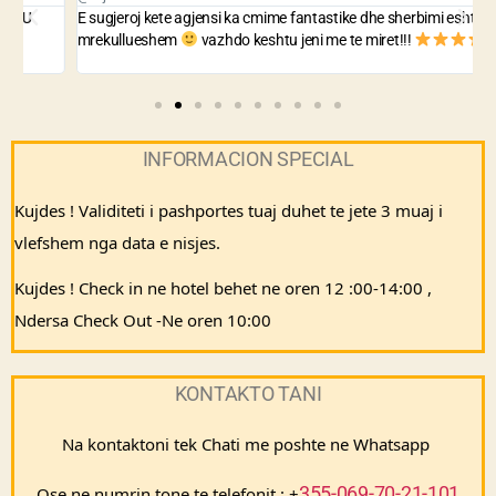
E sugjeroj kete agjensi ka cmime fantastike dhe sherbimi eshte i
A
mrekullueshem
vazhdo keshtu jeni me te miret!!!
n
INFORMACION SPECIAL
Kujdes ! Validiteti i pashportes tuaj duhet te jete 3 muaj i 
vlefshem nga data e nisjes.
Kujdes ! Check in ne hotel behet ne oren 12 :00-14:00 , 
Ndersa Check Out -Ne oren 10:00
KONTAKTO TANI
Na kontaktoni tek Chati me poshte ne Whatsapp 
355-069-70-21-101
Ose ne numrin tone te telefonit : +