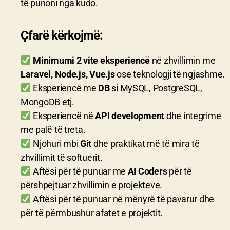
të punoni nga kudo.
Çfarë kërkojmë:
Minimumi 2 vite eksperiencë
në zhvillimin me
Laravel, Node.js, Vue.js
ose teknologji të ngjashme.
Eksperiencë me
DB
si MySQL, PostgreSQL,
MongoDB etj.
Eksperiencë në
API development
dhe integrime
me palë të treta.
Njohuri mbi
Git
dhe praktikat më të mira të
zhvillimit të softuerit.
Aftësi për të punuar me
AI Coders
për të
përshpejtuar zhvillimin e projekteve.
Aftësi për të punuar në mënyrë të pavarur dhe
për të përmbushur afatet e projektit.