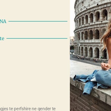
ANA
te
es te perfshire ne qender te