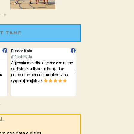
T TANE
Gerald Lulja
Lorens Hoxha
@GeraldLulja
@LorensHoxha
 me
The prices are quite cheap and the
Best Agency with very good pr
service is very fast and precise . yet
to travel all around the world.
the best agency in Albania !
AL
hem nga data e nisjes.