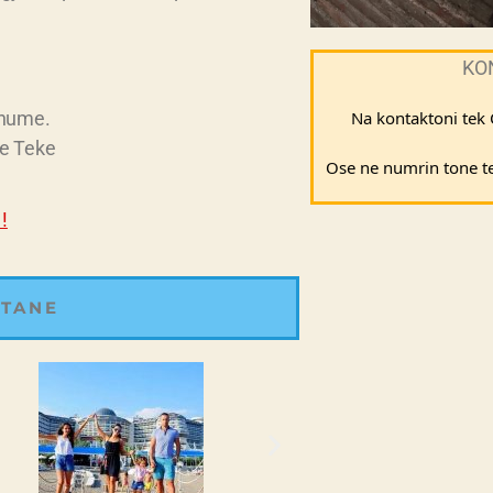
KO
shume.
Na kontaktoni tek
e Teke
Ose ne numrin tone te 
!
 TANE