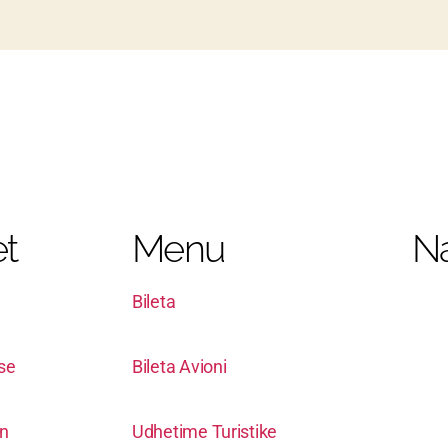
t
Menu
Na
Bileta
ise
Bileta Avioni
in
Udhetime Turistike