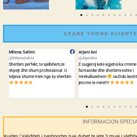
CFARE THONE KLIENTE
Arjani Ani
Bledar Kola
@ArjaniAni
@BledarKola
E sugjeroj kete agjensi ka cmime
Agjensia me e lire dhe me e mire
fantastike dhe sherbimi eshte i
staf sh te sjellshem dhe gati te
m
mrekullueshem
vazhdo keshtu
ndihmojne per cdo problem. Jua
jeni me te miret!!!
sygjeroj te gjithve.
INFORMACION SPECI
Kujdes ! Validiteti i pashportes tuaj duhet te jete 3 muaj i vlefs