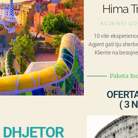
Hima Tr
AGJENSI UD
10 vite eksperienc
Agjent gati tju sherb
Kliente na besojne
Paketa In
OFERT
( 3 N
7 DHJETOR