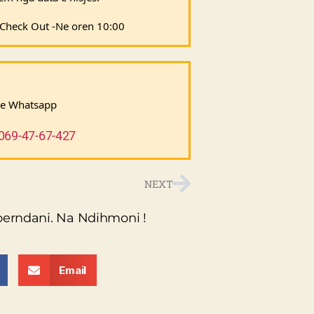
a Check Out -Ne oren 10:00
ne Whatsapp 
069-47-67-427
NEXT
perndani. Na Ndihmoni !
Email