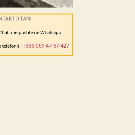
NTAKTO TANI
 Chati me poshte ne Whatsapp 
355-069-47-67-427
telefonit : +