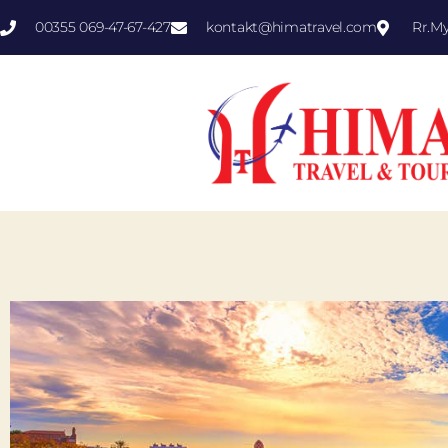
00355 069-47-67-427
kontakt@himatravel.com
Rr.M