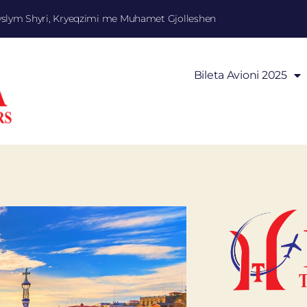
yslym Shyri, Kryeqzimi me Muhamet Gjolleshen
Bileta Avioni 2025