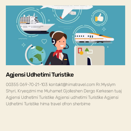
Agjensi Udhetimi Turistike
00355 069-70-21-103 kontakt@himatravel.com Rr.Myslym
Shyri, Kryeqzimi me Muhamet Gjolleshen Dergo Kerkesen tuaj
Agjensi Udhetimi Turistike Agjensi udhetimi Turistike Agjensi
Udhetimi Turistike hima travel ofron sherbime