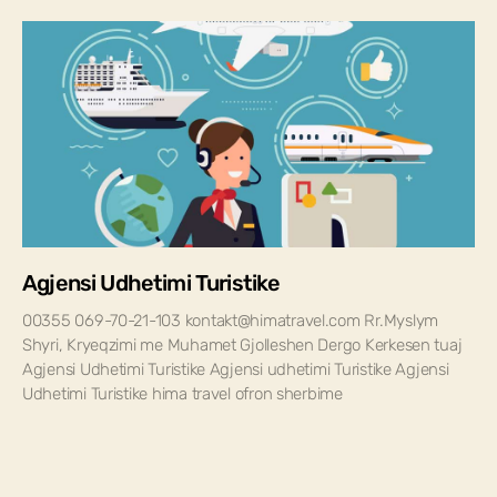
Agjensi Udhetimi Turistike
00355 069-70-21-103 kontakt@himatravel.com Rr.Myslym
Shyri, Kryeqzimi me Muhamet Gjolleshen Dergo Kerkesen tuaj
Agjensi Udhetimi Turistike Agjensi udhetimi Turistike Agjensi
Udhetimi Turistike hima travel ofron sherbime