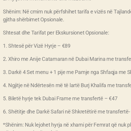
Shënim: Në cmim nuk përfshihet tarifa e vizës në Tajland
gjitha shërbimet Opsionale.
Shtesat dhe Tarifat per Ekskursionet Opsionale:
1. Shtesë për Vizë Hyrje – €89
2. Xhiro me Anije Catamaran në Dubai Marina me transfe
3. Darkë 4 Set menu + 1 pije me Pamje nga Shfaqja me 
4. Ngjitje në Ndërtesën më të lartë Burj Khalifa me transf
5. Biletë hyrje tek Dubai Frame me transfertë – €47
6. Shëtitje dhe Darkë Safari në Shkretëtirë me transfertë
*Shënim: Nuk lejohet hyrja në xhami për Femrat që nuk pl