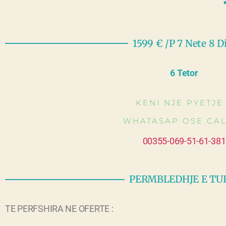
1599 € /P 7 Nete 8 D
6 Tetor
KENI NJE PYETJE
WHATASAP OSE CA
00355-069-51-61-381
PERMBLEDHJE E TU
TE PERFSHIRA NE OFERTE :