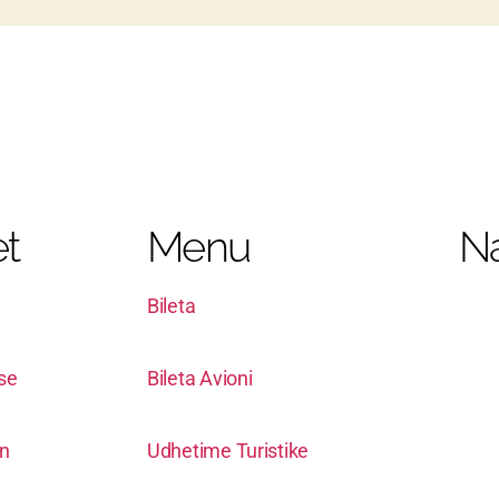
t
Menu
Na
Bileta
ise
Bileta Avioni
in
Udhetime Turistike