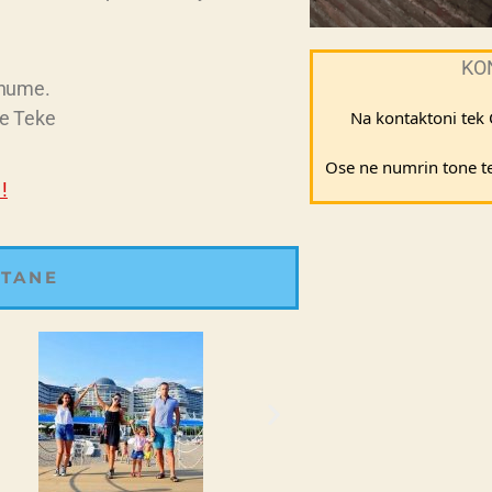
KO
shume.
e Teke
Na kontaktoni tek
Ose ne numrin tone te 
!
 TANE