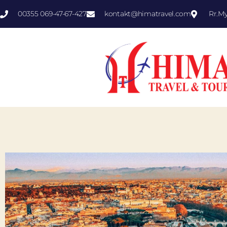
00355 069-47-67-427
kontakt@himatravel.com
Rr.M