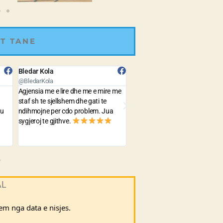
T TANE
Gerald Lulja
Lorens Hoxha
@GeraldLulja
@LorensHoxha
 me
The prices are quite cheap and the
Best Agency with very good pr
service is very fast and precise . yet
to travel all around the world.
the best agency in Albania !
AL
hem nga data e nisjes.