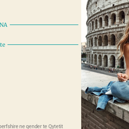
ANA
te
rfshire ne qender te Qytetit