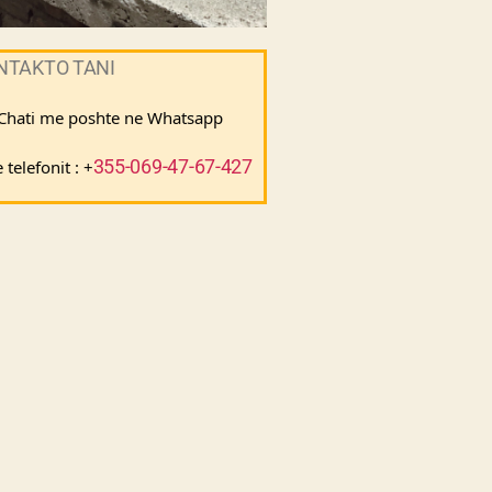
NTAKTO TANI
 Chati me poshte ne Whatsapp 
355-069-47-67-427
telefonit : +