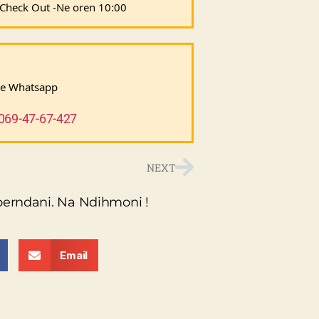
a Check Out -Ne oren 10:00
ne Whatsapp 
069-47-67-427
NEXT
perndani. Na Ndihmoni !
Email