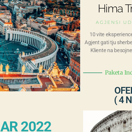
Hima Tr
AGJENSI UD
10 vite eksperienc
Agjent gati tju sherb
Kliente na besojne
Paketa In
OFE
( 4 N
NAR 2022