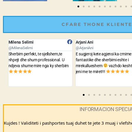
CFARE THONE KLIENTE
Arjani Ani
Bledar Kola
@ArjaniAni
@BledarKola
E sugjeroj kete agjensi ka cmime
Agjensia me e lire dhe me e mire
fantastike dhe sherbimi eshte i
staf sh te sjellshem dhe gati te
m
mrekullueshem
vazhdo keshtu
ndihmojne per cdo problem. Jua
jeni me te miret!!!
sygjeroj te gjithve.
INFORMACION SPECI
Kujdes ! Validiteti i pashportes tuaj duhet te jete 3 muaj i vlefs