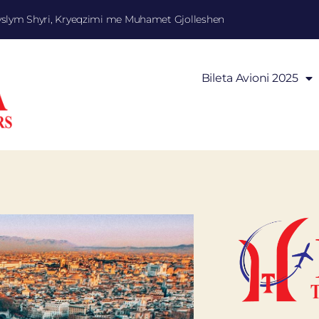
yslym Shyri, Kryeqzimi me Muhamet Gjolleshen
Bileta Avioni 2025