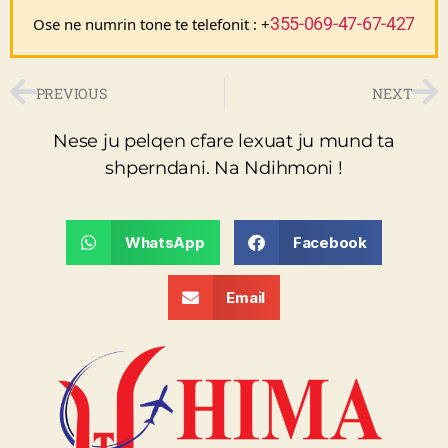
355-069-47-67-427
Ose ne numrin tone te telefonit : +
PREVIOUS
NEXT
Nese ju pelqen cfare lexuat ju mund ta
shperndani. Na Ndihmoni !
WhatsApp
Facebook
Email