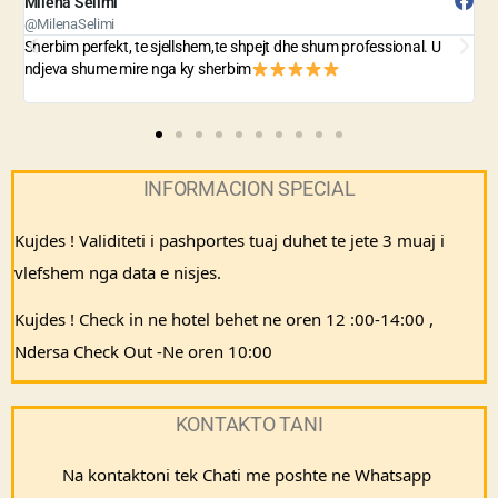
Arjani Ani
B
@ArjaniAni
@
E sugjeroj kete agjensi ka cmime fantastike dhe sherbimi eshte i
A
mrekullueshem
vazhdo keshtu jeni me te miret!!!
n
INFORMACION SPECIAL
Kujdes ! Validiteti i pashportes tuaj duhet te jete 3 muaj i 
vlefshem nga data e nisjes.
Kujdes ! Check in ne hotel behet ne oren 12 :00-14:00 , 
Ndersa Check Out -Ne oren 10:00
KONTAKTO TANI
Na kontaktoni tek Chati me poshte ne Whatsapp 