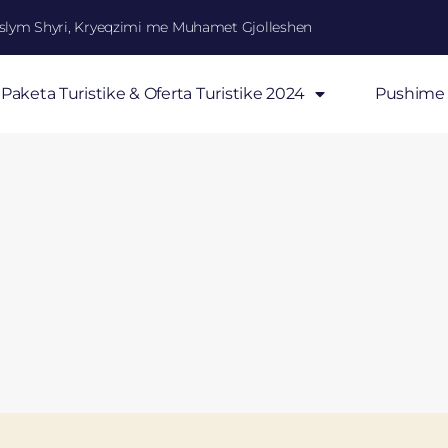
slym Shyri, Kryeqzimi me Muhamet Gjolleshen
Paketa Turistike & Oferta Turistike 2024
Pushime 