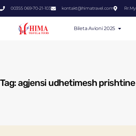
00355 069-70-21-103
kontakt@himatravel.com
Rr.My
Bileta Avioni 2025
Tag: agjensi udhetimesh prishtine