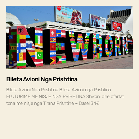
Bileta Avioni Nga Prishtina
Bileta Avioni Nga Prishtina Bileta Avioni nga Prishtina
FLUTURIME ME NISJE NGA PRISHTINA Shikoni dhe ofertat
tona me nisje nga Tirana Prishtine – Basel 34€