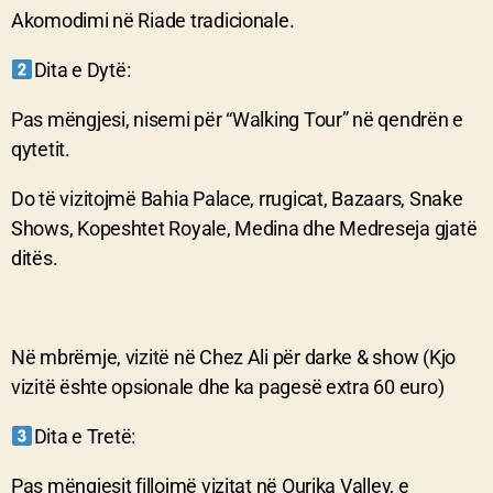
Akomodimi në Riade tradicionale.
Dita e Dytë:
Pas mëngjesi, nisemi për “Walking Tour” në qendrën e
qytetit.
Do të vizitojmë Bahia Palace, rrugicat, Bazaars, Snake
Shows, Kopeshtet Royale, Medina dhe Medreseja gjatë
ditës.
Në mbrëmje, vizitë në Chez Ali për darke & show (Kjo
vizitë ështe opsionale dhe ka pagesë extra 60 euro)
Dita e Tretë:
Pas mëngjesit fillojmë vizitat në Ourika Valley, e