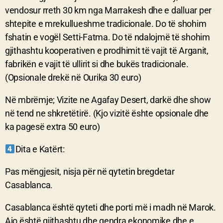
vendosur rreth 30 km nga Marrakesh dhe e dalluar per
shtepite e mrekullueshme tradicionale. Do të shohim
fshatin e vogël Setti-Fatma. Do të ndalojmë të shohim
gjithashtu kooperativen e prodhimit të vajit të Arganit,
fabrikën e vajit të ullirit si dhe bukës tradicionale.
(Opsionale drekë në Ourika 30 euro)
Në mbrëmje; Vizite ne Agafay Desert, darkë dhe show
në tend ne shkretëtirë. (Kjo vizitë ështe opsionale dhe
ka pagesë extra 50 euro)
Dita e Katërt:
Pas mëngjesit, nisja për në qytetin bregdetar
Casablanca.
Casablanca është qyteti dhe porti më i madh në Marok.
Ajo është gjithashtu dhe qendra ekonomike dhe e