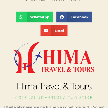
WhatsApp
Facebook
Email
Hima Travel & Tours
AGJENSI UDHETIMI & TURISTIKE
10 vite eksperience ne fushen e udhetimeve, 25 Agjent