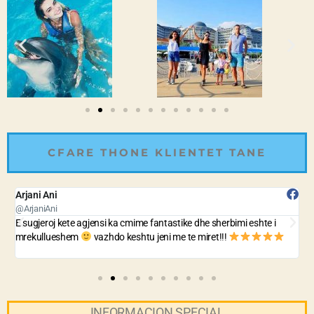
CFARE THONE KLIENTET TANE
Arjani Ani
B
@ArjaniAni
@
E sugjeroj kete agjensi ka cmime fantastike dhe sherbimi eshte i
A
mrekullueshem
vazhdo keshtu jeni me te miret!!!
n
INFORMACION SPECIAL