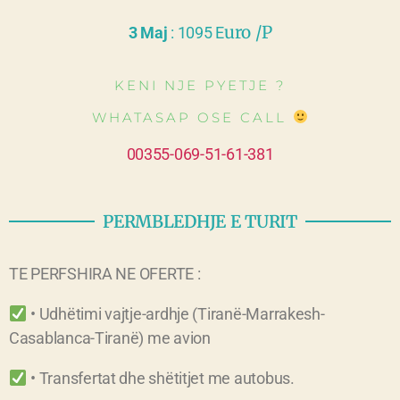
uro /P
3 Maj
: 1095 E
KENI NJE PYETJE ?
WHATASAP OSE CALL
00355-069-51-61-381
PERMBLEDHJE E TURIT
TE PERFSHIRA NE OFERTE :
• Udhëtimi vajtje-ardhje (Tiranë-Marrakesh-
Casablanca-Tiranë) me avion
• Transfertat dhe shëtitjet me autobus.