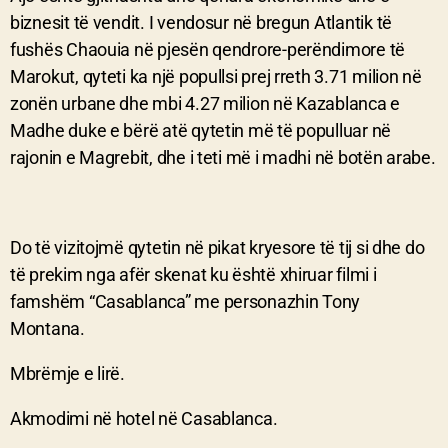
biznesit të vendit. I vendosur në bregun Atlantik të
fushës Chaouia në pjesën qendrore-perëndimore të
Marokut, qyteti ka një popullsi prej rreth 3.71 milion në
zonën urbane dhe mbi 4.27 milion në Kazablanca e
Madhe duke e bërë atë qytetin më të populluar në
rajonin e Magrebit, dhe i teti më i madhi në botën arabe.
Do të vizitojmë qytetin në pikat kryesore të tij si dhe do
të prekim nga afër skenat ku është xhiruar filmi i
famshëm “Casablanca” me personazhin Tony
Montana.
Mbrëmje e lirë.
Akmodimi në hotel në Casablanca.