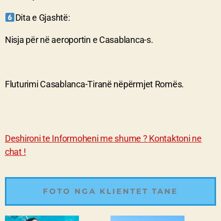
Dita e Gjasht
ë
:
Nisja për në aeroportin e Casablanca-s.
Fluturimi Casablanca-Tiranë nëpërmjet Romës.
Deshironi te Informoheni me shume ? Kontaktoni ne
chat !
FOTO NGA KLIENTET TANE