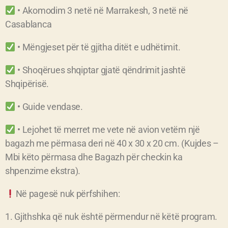
• Akomodim 3 netë në Marrakesh, 3 netë në
Casablanca
• Mëngjeset për të gjitha ditët e udhëtimit.
• Shoqërues shqiptar gjatë qëndrimit jashtë
Shqipërisë.
• Guide vendase.
• Lejohet të merret me vete në avion vetëm një
bagazh me përmasa deri në 40 x 30 x 20 cm. (Kujdes –
Mbi këto përmasa dhe Bagazh për checkin ka
shpenzime ekstra).
Në pagesë nuk përfshihen:
1. Gjithshka që nuk është përmendur në këtë program.