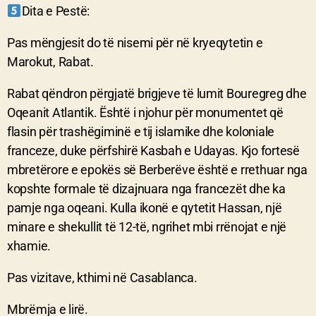
Dita e Pest
ë
:
Pas mëngjesit do të nisemi për në kryeqytetin e
Marokut, Rabat.
Rabat qëndron përgjatë brigjeve të lumit Bouregreg dhe
Oqeanit Atlantik. Është i njohur për monumentet që
flasin për trashëgiminë e tij islamike dhe koloniale
franceze, duke përfshirë Kasbah e Udayas. Kjo fortesë
mbretërore e epokës së Berberëve është e rrethuar nga
kopshte formale të dizajnuara nga francezët dhe ka
pamje nga oqeani. Kulla ikonë e qytetit Hassan, një
minare e shekullit të 12-të, ngrihet mbi rrënojat e një
xhamie.
Pas vizitave, kthimi në Casablanca.
Mbrëmja e lirë.