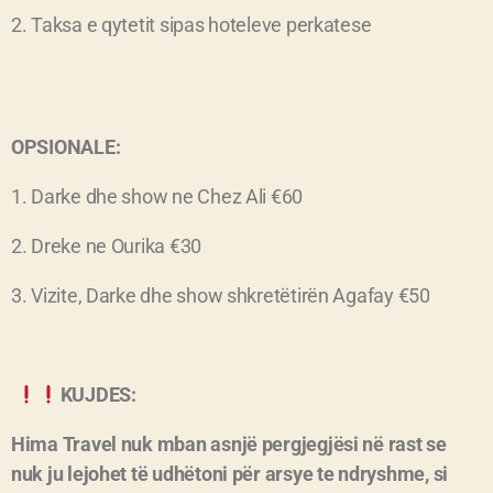
2. Taksa e qytetit sipas hoteleve perkatese
OPSIONALE:
1. Darke dhe show ne Chez Ali
€60
2. Dreke ne Ourika
€30
3. Vizite, Darke dhe show
shkretëtirën Agafay
€50
KUJDES:
Hima Travel nuk mban asnjë pergjegjësi në rast se
nuk ju lejohet të udhëtoni për arsye te ndryshme, si