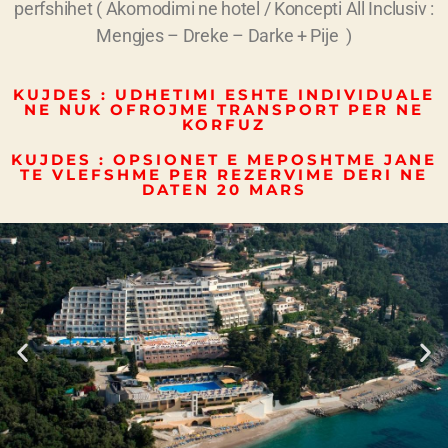
perfshihet ( Akomodimi ne hotel / Koncepti All Inclusiv :
Mengjes – Dreke – Darke + Pije )
KUJDES : UDHETIMI ESHTE INDIVIDUALE
NE NUK OFROJME TRANSPORT PER NE
KORFUZ
KUJDES : OPSIONET E MEPOSHTME JANE
TE VLEFSHME PER REZERVIME DERI NE
DATEN 20 MARS