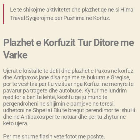
Le te shikojme aktivitetet dhe plazhet qe ne si Hima
Travel Sygjerojme per Pushime ne Korfuz.
Plazhet e Korfuzit Tur Ditore me
Varke
Ujerat e kristalte te detit dhe plazhet e Paxos ne korfuz
dhe Antipaxos jane disa nga me te bukurat e Greqise,
por te veshtira per t’u vizituar nga Korfuzi ne menyre te
pavarur pa tragete dhe autobuse. Ky tur me lundrim
njeditor e ben te lehte, keshtu qe ju mund te
perqendroheni ne shijimin e pamjeve ne teresi.
udhetoni ne Shpellat Blu te bregut perendimor te ishullit
dhe ne Antipaxos per te notuar dhe per tu zhytur ne
keto ujera.
Per me shume flasin vete fotot me poshte.