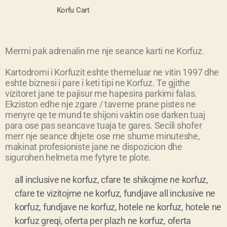
Korfu
Cart
Merrni pak adrenalin me nje seance karti ne Korfuz.
Kartodromi i Korfuzit eshte themeluar ne vitin 1997 dhe
eshte biznesi i pare i keti tipi ne Korfuz. Te gjithe
vizitoret jane te pajisur me hapesira parkimi falas.
Ekziston edhe nje zgare / taverne prane pistes ne
menyre qe te mund te shijoni vaktin ose darken tuaj
para ose pas seancave tuaja te gares. Secili shofer
merr nje seance dhjete ose me shume minuteshe,
makinat profesioniste jane ne dispozicion dhe
sigurohen helmeta me fytyre te plote.
all inclusive ne korfuz
,
cfare te shikojme ne korfuz
,
cfare te vizitojme ne korfuz
,
fundjave all inclusive ne
korfuz
,
fundjave ne korfuz
,
hotele ne korfuz
,
hotele ne
korfuz greqi
,
oferta per plazh ne korfuz
,
oferta