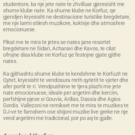
studentore, ka nje jete nate te zhvilluar gjeresisht me
shume klube nate. Ka shume klube ne Korfuz, qe
gjendjen kryesisht ne destinacione turistike bregdetare,
me nje larmi stilesh muzikore, kokteje dhe atmosfere
emocionuese.
Pikat me te mira te jetes se nates jane resortet
bregdetare ne Sidari, Acharavi dhe Kavos, te cilat
ofrojne disa klube ne Korfuz qe festojne gjate gjithe
nates.
Ka gjithashtu shume klube te kendshme te Korfuzit ne
Qytet, kryesisht te vendosura rreth qytetit te vjeter dhe
afer portit te ri. Vendpushime te tjera plazhi me jete
nate emocionuese, ideale per argetim dhe kercim,
perfshijne pjese si Gouvia, Arillas, Dassia dhe Agios
Gordis. Vallezoni ne remikset me te mira te muzikes te
DJ-ve te famshem ose shijoni muzike live greke ne nje
vend argetimi me tradicional, por po aq te gjalle.