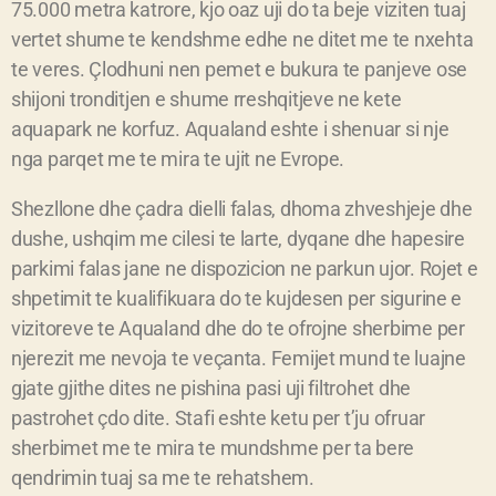
75.000 metra katrore, kjo oaz uji do ta beje viziten tuaj
vertet shume te kendshme edhe ne ditet me te nxehta
te veres. Çlodhuni nen pemet e bukura te panjeve ose
shijoni tronditjen e shume rreshqitjeve ne kete
aquapark ne korfuz. Aqualand eshte i shenuar si nje
nga parqet me te mira te ujit ne Evrope.
Shezllone dhe çadra dielli falas, dhoma zhveshjeje dhe
dushe, ushqim me cilesi te larte, dyqane dhe hapesire
parkimi falas jane ne dispozicion ne parkun ujor. Rojet e
shpetimit te kualifikuara do te kujdesen per sigurine e
vizitoreve te Aqualand dhe do te ofrojne sherbime per
njerezit me nevoja te veçanta. Femijet mund te luajne
gjate gjithe dites ne pishina pasi uji filtrohet dhe
pastrohet çdo dite. Stafi eshte ketu per t’ju ofruar
sherbimet me te mira te mundshme per ta bere
qendrimin tuaj sa me te rehatshem.