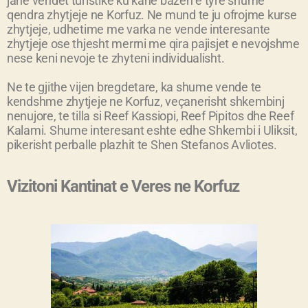
jane vendet turistike ku kane bazen e tyre shume
qendra zhytjeje ne Korfuz. Ne mund te ju ofrojme kurse
zhytjeje, udhetime me varka ne vende interesante
zhytjeje ose thjesht merrni me qira pajisjet e nevojshme
nese keni nevoje te zhyteni individualisht.
Ne te gjithe vijen bregdetare, ka shume vende te
kendshme zhytjeje ne Korfuz, veçanerisht shkembinj
nenujore, te tilla si Reef Kassiopi, Reef Pipitos dhe Reef
Kalami. Shume interesant eshte edhe Shkembi i Uliksit,
pikerisht perballe plazhit te Shen Stefanos Avliotes.
Vizitoni Kantinat e Veres ne Korfuz