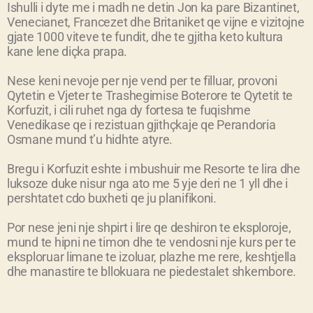
Ishulli i dyte me i madh ne detin Jon ka pare Bizantinet,
Venecianet, Francezet dhe Britaniket qe vijne e vizitojne
gjate 1000 viteve te fundit, dhe te gjitha keto kultura
kane lene diçka prapa.
Nese keni nevoje per nje vend per te filluar, provoni
Qytetin e Vjeter te Trashegimise Boterore te Qytetit te
Korfuzit, i cili ruhet nga dy fortesa te fuqishme
Venedikase qe i rezistuan gjithçkaje qe Perandoria
Osmane mund t’u hidhte atyre.
Bregu i Korfuzit eshte i mbushuir me Resorte te lira dhe
luksoze duke nisur nga ato me 5 yje deri ne 1 yll dhe i
pershtatet cdo buxheti qe ju planifikoni.
Por nese jeni nje shpirt i lire qe deshiron te eksploroje,
mund te hipni ne timon dhe te vendosni nje kurs per te
eksploruar limane te izoluar, plazhe me rere, keshtjella
dhe manastire te bllokuara ne piedestalet shkembore.