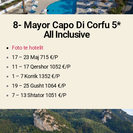
8- Mayor Capo Di Corfu
5*
All Inclusive
Foto te hotelit
17 – 23 Maj 715 €/P
11 – 17 Qershor 1052 €/P
1 – 7 Korrik 1352 €/P
19 – 25 Gusht 1064 €/P
7 – 13 Shtator 1051 €/P