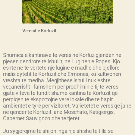
Vererat e Korfuzit
Shumica e kantinave te veres ne Korfuz gjenden ne
pjesen qendrore te ishullit, ne Luginen e Ropes. Kjo
eshte ne te vertete nje lugine e madhe dhe pjellore
midis qytetit te Korfuzit dhe Ermones, ku kultivohen
vreshta te medha. Megjithese ishulli nuk eshte
veçanerisht i famshem per prodhimin e tij te veres,
gjate viteve te fundit shume kantina te Korfuzit qe
perpiqen te eksportojne vere lokale dhe te hapin
ambientet e tyre per vizitoret. Varietetet e veres qe jane
ne qender te Korfuzit jane Moschato, Katigiorgis,
Cabernet Sauvignon dhe te tjeret.
Ju sygjerojme te shijoni nga nje shishe te tille se