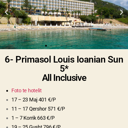
6- Primasol Louis Ioanian Sun
5*
All Inclusive
Foto te hotelit
17 – 23 Maj 401 €/P
11 – 17 Qershor 571 €/P
1 – 7 Korrik 663 €/P
19 – 25 Gusht 796 €/P