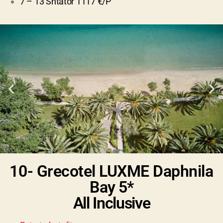
7 – 13 Shtator 1117 €/P
10- Grecotel LUXME Daphnila
Bay
5*
All Inclusive