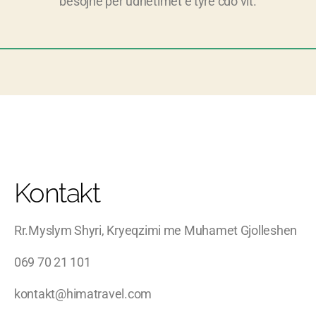
besojne per udhetimet e tyre cdo vit.
Kontakt
Rr.Myslym Shyri, Kryeqzimi me Muhamet Gjolleshen
069 70 21 101
kontakt@himatravel.com