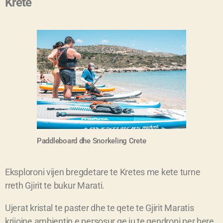
Krete
Paddleboard dhe S
norkeling Crete
Eksploroni vijen bregdetare te Kretes me kete turne
rreth Gjirit te bukur Marati.
Ujerat kristal te paster dhe te qete te Gjirit Maratis
krijojne ambientin e persosur qe ju te qendroni per here