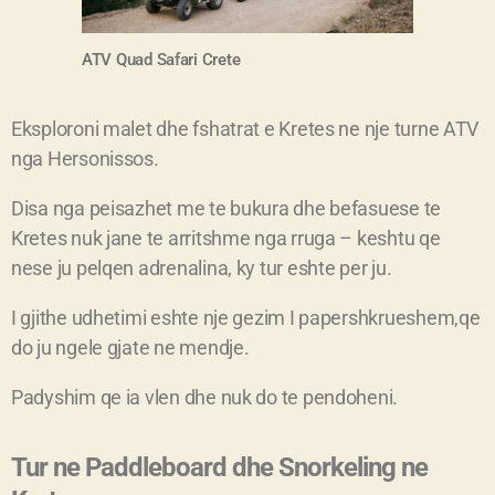
ATV Quad
Safari
Crete
Eksploroni malet dhe fshatrat e Kretes ne nje turne ATV
nga Hersonissos.
Disa nga peisazhet me te bukura dhe befasuese te
Kretes nuk jane te arritshme nga rruga – keshtu qe
nese ju pelqen adrenalina, ky tur eshte per ju.
I gjithe udhetimi eshte nje gezim I papershkrueshem,qe
do ju ngele gjate ne mendje.
Padyshim qe ia vlen dhe nuk do te pendoheni.
Tur ne Paddleboard dhe Snorkeling ne