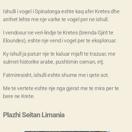
Ishulli i vogel i Spinalonga eshte kaq afer Kretes dhe
arrihet lehte me nje varke te vogel per ne ishull.
I vendosur ne veri-lindje te Kretes (brenda Gjirit te
Eloundes), eshte nje vend i vogel per te eksploruar.
Ky ishull ja paturr nje te kaluar mjaft te trazuar, me
sulmet historike arabe, pushtimin osman, etj.
Fatmiresisht, ishulli eshte shume me i qete sot.
Me te vertete eshte nje nga gjerat me te mira per te
bere ne Krete.
Plazhi Seitan Limania