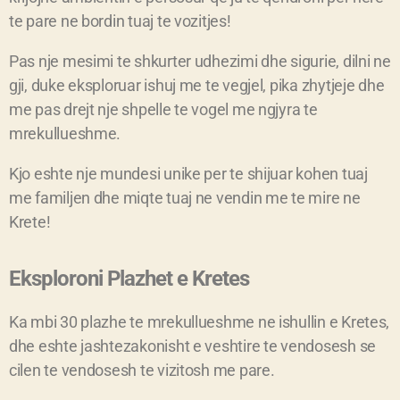
te pare ne bordin tuaj te vozitjes!
Pas nje mesimi te shkurter udhezimi dhe sigurie, dilni ne
gji, duke eksploruar ishuj me te vegjel, pika zhytjeje dhe
me pas drejt nje shpelle te vogel me ngjyra te
mrekullueshme.
Kjo eshte nje mundesi unike per te shijuar kohen tuaj
me familjen dhe miqte tuaj ne vendin me te mire ne
Krete!
Eksploroni Plazhet e Kretes
Ka mbi 30 plazhe te mrekullueshme ne ishullin e Kretes,
dhe eshte jashtezakonisht e veshtire te vendosesh se
cilen te vendosesh te vizitosh me pare.