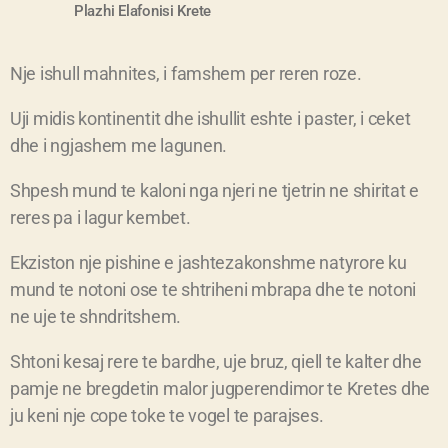
Plazhi
Elafonisi
Krete
Nje ishull mahnites, i famshem per reren roze.
Uji midis kontinentit dhe ishullit eshte i paster, i ceket
dhe i ngjashem me lagunen.
Shpesh mund te kaloni nga njeri ne tjetrin ne shiritat e
reres pa i lagur kembet.
Ekziston nje pishine e jashtezakonshme natyrore ku
mund te notoni ose te shtriheni mbrapa dhe te notoni
ne uje te shndritshem.
Shtoni kesaj rere te bardhe, uje bruz, qiell te kalter dhe
pamje ne bregdetin malor jugperendimor te Kretes dhe
ju keni nje cope toke te vogel te parajses.