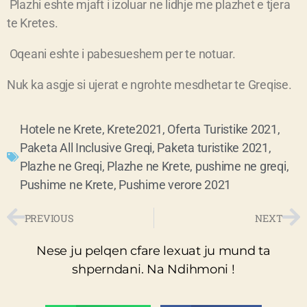
Plazhi eshte mjaft i izoluar ne lidhje me plazhet e tjera
te Kretes.
Oqeani eshte i pabesueshem per te notuar.
Nuk ka asgje si ujerat e ngrohte mesdhetar te Greqise.
Hotele ne Krete
,
Krete2021
,
Oferta Turistike 2021
,
Paketa All Inclusive Greqi
,
Paketa turistike 2021
,
Plazhe ne Greqi
,
Plazhe ne Krete
,
pushime ne greqi
,
Pushime ne Krete
,
Pushime verore 2021
PREVIOUS
NEXT
Nese ju pelqen cfare lexuat ju mund ta
shperndani. Na Ndihmoni !