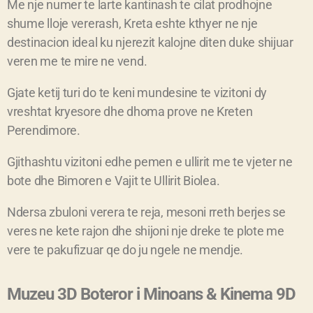
Me nje numer te larte kantinash te cilat prodhojne
shume lloje vererash, Kreta eshte kthyer ne nje
destinacion ideal ku njerezit kalojne diten duke shijuar
veren me te mire ne vend.
Gjate ketij turi do te keni mundesine te vizitoni dy
vreshtat kryesore dhe dhoma prove ne Kreten
Perendimore.
Gjithashtu vizitoni edhe pemen e ullirit me te vjeter ne
bote dhe Bimoren e Vajit te Ullirit Biolea.
Ndersa zbuloni verera te reja, mesoni rreth berjes se
veres ne kete rajon dhe shijoni nje dreke te plote me
vere te pakufizuar qe do ju ngele ne mendje.
Muzeu 3D Boteror i Minoans & Kinema 9D