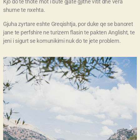
Kjo do te thote mot i bute gjate gjithe vitit dhe vera
shume te nxehta.
Gjuha zyrtare eshte Greqishtja, por duke qe se banoret
jane te perfshire ne turizem flasin te pakten Anglisht, te
jeni i sigurt se komunikimi nuk do te jete problem.