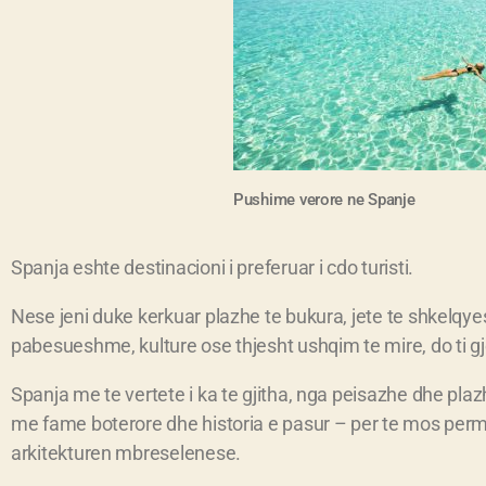
Pushime verore ne
Spanje
Spanja eshte destinacioni i preferuar i cdo turisti.
Nese jeni duke kerkuar plazhe te bukura, jete te shkelqye
pabesueshme, kulture ose thjesht ushqim te mire, do ti gj
Spanja me te vertete i ka te gjitha, nga peisazhe dhe pl
me fame boterore dhe historia e pasur – per te mos pe
arkitekturen mbreselenese.