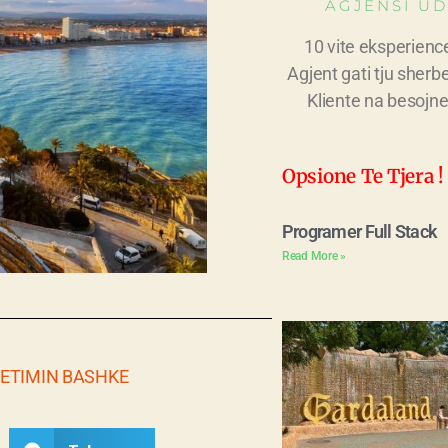
AGJENSI UD
10 vite eksperienc
Agjent gati tju sherb
Kliente na besojne
Opsione Te Tjera !
Programer Full Stack
Read More »
HETIMIN BASHKE