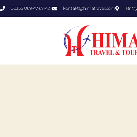
00355 069-47-67-427
kontakt@himatravel.com
Rr.M