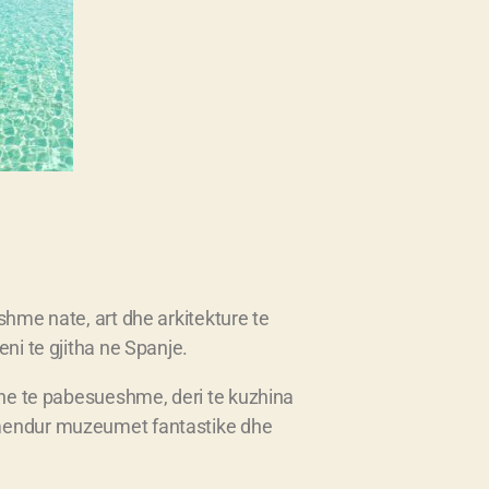
shme nate, art dhe arkitekture te
eni te gjitha ne Spanje.
azhe te pabesueshme, deri te kuzhina
rmendur muzeumet fantastike dhe