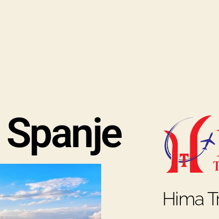
 Spanje
Hima Tr