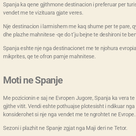
Spanja ka qene gjithmone destinacion i preferuar per tur
vendet me te vizituara gjate veres.
Nje destinacion i larmishem me kaq shume per te pare, q
dhe plazhe mahnitese -qe do t’ju bejne te deshironi te ben
Spanja eshte nje nga destinacionet me te njohura evropi
mikprites, qe te ofron pamje mahnitese.
Moti ne Spanje
Me pozicionin e saj ne Evropen Jugore, Spanja ka vera te 
gjithe vitit. Vendi eshte pothuajse plotesisht i ndikuar ng
konsiderohet si nje nga vendet me te ngrohtet ne Evrope.
Sezoni i plazhit ne Spanje zgjat nga Maji deri ne Tetor.