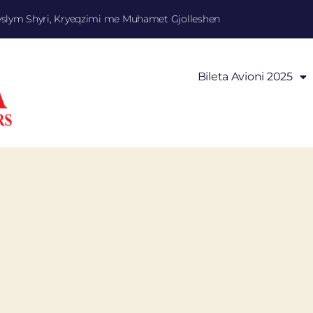
yslym Shyri, Kryeqzimi me Muhamet Gjolleshen
Bileta Avioni 2025