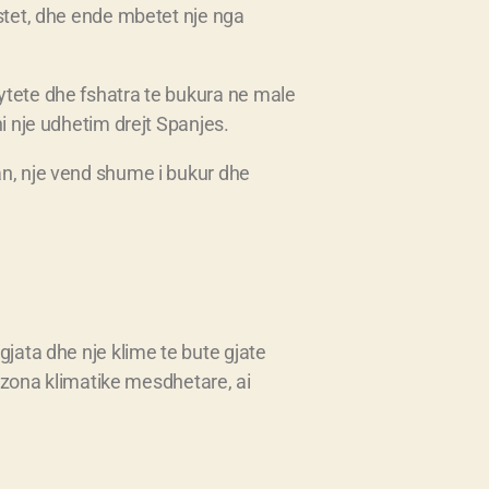
istet, dhe ende mbetet nje nga
ytete dhe fshatra te bukura ne male
i nje udhetim drejt Spanjes.
an, nje vend shume i bukur dhe
gjata dhe nje klime te bute gjate
a zona klimatike mesdhetare, ai