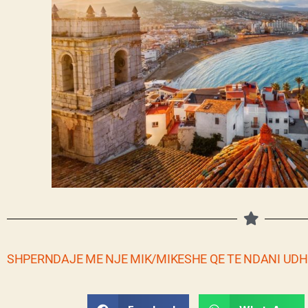
SHPERNDAJE ME NJE MIK/MIKESHE QE TE NDANI UD