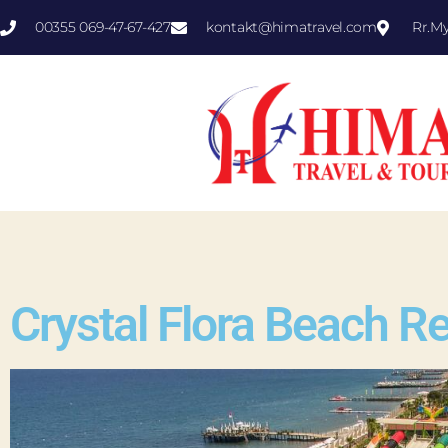
00355 069-47-67-427
kontakt@himatravel.com
Rr.M
Crystal Flora Beach R