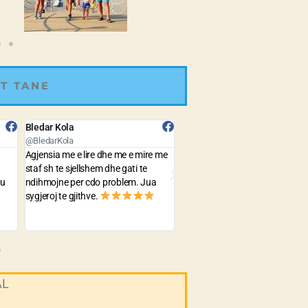
T TANE
Gerald Lulja
Lorens Hoxha
@GeraldLulja
@LorensHoxha
 me
The prices are quite cheap and the
Best Agency with very good pr
service is very fast and precise . yet
to travel all around the world.
the best agency in Albania !
AL