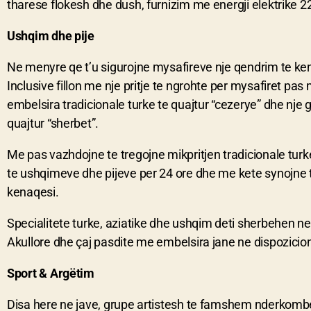
tharese flokesh dhe dush, furnizim me energji elektrike 22
Ushqim dhe pije
Ne menyre qe t’u sigurojne mysafireve nje qendrim te ke
Inclusive fillon me nje pritje te ngrohte per mysafiret pas
embelsira tradicionale turke te quajtur “cezerye” dhe nje g
quajtur “sherbet”.
Me pas vazhdojne te tregojne mikpritjen tradicionale turk
te ushqimeve dhe pijeve per 24 ore dhe me kete synojne
kenaqesi.
Specialitete turke, aziatike dhe ushqim deti sherbehen ne
Akullore dhe çaj pasdite me embelsira jane ne dispozicio
Sport & Argëtim
Disa here ne jave, grupe artistesh te famshem nderkombet