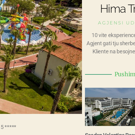
Hima Tr
AGJENSI UD
10 vite eksperienc
Agjent gati tju sherb
Kliente na besojne
Pushime
 5 *****