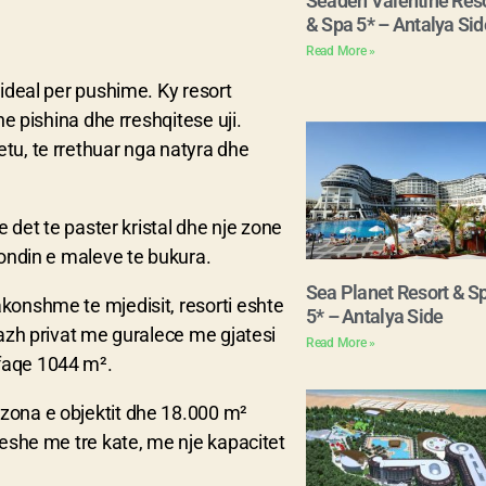
Seaden Valentine Reso
& Spa 5* – Antalya Sid
Read More »
 ideal per pushime. Ky resort
he pishina dhe rreshqitese uji.
tu, te rrethuar nga natyra dhe
e det te paster kristal dhe nje zone
fondin e maleve te bukura.
Sea Planet Resort & S
akonshme te mjedisit, resorti eshte
5* – Antalya Side
lazh privat me guralece me gjatesi
Read More »
rfaqe 1044 m².
 zona e objektit dhe 18.000 m²
teshe me tre kate, me nje kapacitet