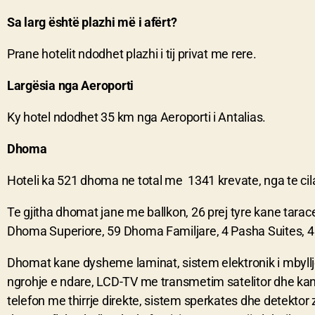
Sa larg është plazhi më i afërt?
Prane hotelit ndodhet plazhi i tij privat me rere.
Largësia nga Aeroporti
Ky hotel ndodhet 35 km nga Aeroporti i Antalias.
Dhoma
Hoteli ka 521 dhoma ne total me 1341 krevate, nga te ci
Te gjitha dhomat jane me ballkon, 26 prej tyre kane tarac
Dhoma Superiore, 59 Dhoma Familjare, 4 Pasha Suites, 4 S
Dhomat kane dysheme laminat, sistem elektronik i mbyllj
ngrohje e ndare, LCD-TV me transmetim satelitor dhe kana
telefon me thirrje direkte, sistem sperkates dhe detektor z