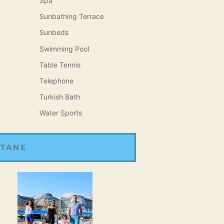
Spa
Sunbathing Terrace
Sunbeds
Swimming Pool
Table Tennis
Telephone
Turkish Bath
Water Sports
 TANE