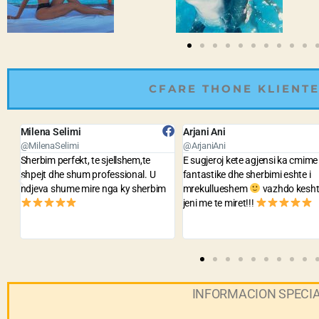
CFARE THONE KLIENTE
Arjani Ani
Bledar Kola
@ArjaniAni
@BledarKola
E sugjeroj kete agjensi ka cmime
Agjensia me e lire dhe me e mire
fantastike dhe sherbimi eshte i
staf sh te sjellshem dhe gati te
m
mrekullueshem
vazhdo keshtu
ndihmojne per cdo problem. Jua
jeni me te miret!!!
sygjeroj te gjithve.
INFORMACION SPECI