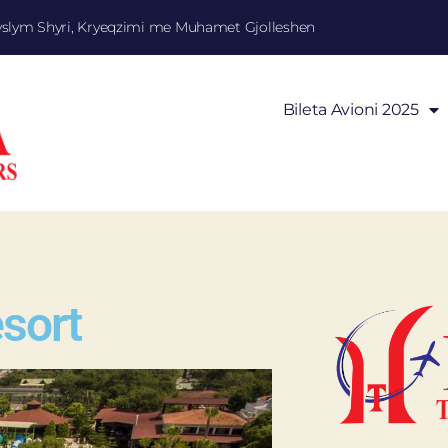
yslym Shyri, Kryeqzimi me Muhamet Gjolleshen
Bileta Avioni 2025
esort