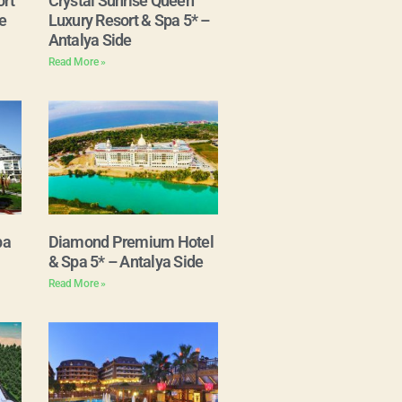
rt
Crystal Sunrise Queen
e
Luxury Resort & Spa 5* –
Antalya Side
Read More »
pa
Diamond Premium Hotel
& Spa 5* – Antalya Side
Read More »