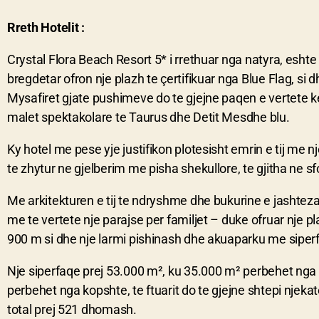
Rreth Hotelit :
Crystal Flora Beach Resort 5* i rrethuar nga natyra, eshte
bregdetar ofron nje plazh te çertifikuar nga Blue Flag, si d
Mysafiret gjate pushimeve do te gjejne paqen e vertete ke
malet spektakolare te Taurus dhe Detit Mesdhe blu.
Ky hotel me pese yje justifikon plotesisht emrin e tij me nj
te zhytur ne gjelberim me pisha shekullore, te gjitha ne s
Me arkitekturen e tij te ndryshme dhe bukurine e jashtez
me te vertete nje parajse per familjet – duke ofruar nje p
900 m si dhe nje larmi pishinash dhe akuaparku me sipe
Nje siperfaqe prej 53.000 m², ku 35.000 m² perbehet nga
perbehet nga kopshte, te ftuarit do te gjejne shtepi njeka
total prej 521 dhomash.