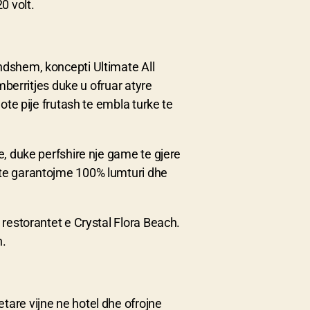
0 volt.
ndshem, koncepti Ultimate All
 mberritjes duke u ofruar atyre
ote pije frutash te embla turke te
e, duke perfshire nje game te gjere
 te garantojme 100% lumturi dhe
 restorantet e Crystal Flora Beach.
n.
are vijne ne hotel dhe ofrojne