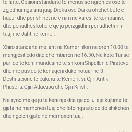
te larte, Opsioni standarte te menus se ngrenies ose te
zgjedhur nga ana juaj. Dreka ose Darka ofrohet bufe e
hapur dhe perfshihet ne cmim ne varesi te kompanise
dhe periudhes kohore qe ju perzgjidhni per udhetimin
tuaj me Jaht ne kemer.
Xhiro standarte me jaht ne Kemer fillon ne oren 10.00 te
mengjesit cdo dite dhe mbaron ne 16.30, Ne kete Tur se
pari do te keni mundesine te shikoni Shpellen e Pirateve
dhe me pas do te kenaqeni duke notuar ne 3
Destinacione te bukura te Kemerit si: Gjiri Antik
Phaselis, Gjiri Atlacasu dhe Gjiri Kirish.
Ne synojme qe ju te keni nje dite qe do ju leje kujtime te
gjata ne memorien tuaj dhe foto nga ato qe do shikohen
dhe ngelen gjate ne memorien tuaj.