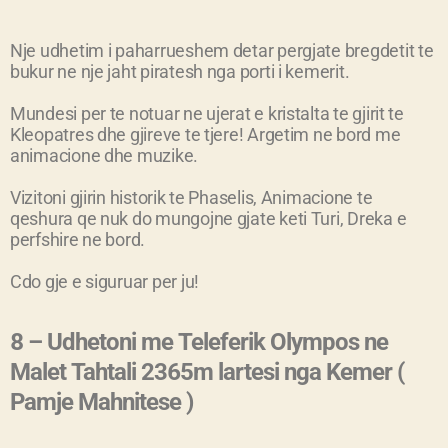
Nje udhetim i paharrueshem detar pergjate bregdetit te
bukur ne nje jaht piratesh nga porti i kemerit.
Mundesi per te notuar ne ujerat e kristalta te gjirit te
Kleopatres dhe gjireve te tjere! Argetim ne bord me
animacione dhe muzike.
Vizitoni gjirin historik te Phaselis, Animacione te
qeshura qe nuk do mungojne gjate keti Turi, Dreka e
perfshire ne bord.
Cdo gje e siguruar per ju!
8 – Udhetoni me Teleferik Olympos ne
Malet Tahtali 2365m lartesi nga Kemer (
Pamje Mahnitese )