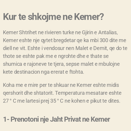
Kur te shkojme ne Kemer?
Kemer Shtrihet ne rivieren turke ne Gjirin e Antalias,
Kemer eshte nje qytet bregdetar qe ka mbi 300 dite me
diell ne vit. Eshte i vendosur nen Malet e Demit, qe do te
thote se eshte pak me e ngrohte dhe e thate se
shumica e rajoneve te tjera, sepse malet e mbulojne
kete destinacion nga ererat e ftohta.
Koha me e mire per te shkuar ne Kemer eshte midis
qershorit dhe shtatorit. Temperatura mesatare eshte
27 ° C me lartesi prej 35 ° C ne kohen e pikut te dites.
1- Prenotoni nje Jaht Privat ne Kemer