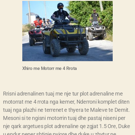
Xhiro me Motorr me 4 Rrota
Rrisni adrenalinen tuaj me nje tur plot adrenaline me
motorrat me 4 rrota nga kemer, Nderroni komplet diten
tuaj nga plazhi ne terrenet e thyera te Maleve te Demit.
Mesoni si te ngisni motorrin tuaj dhe pastaj niseni per
nje qark argetues plot adrenaline qe zgjat 1.5 Ore, Duke
u endur neper shtigje pyjore dhe duke u zhytur ne