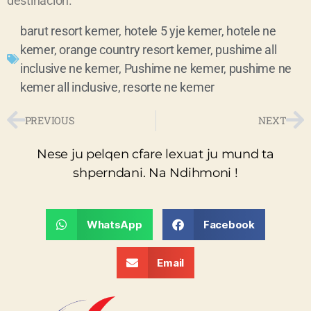
destinacion.
barut resort kemer
,
hotele 5 yje kemer
,
hotele ne
kemer
,
orange country resort kemer
,
pushime all
inclusive ne kemer
,
Pushime ne kemer
,
pushime ne
kemer all inclusive
,
resorte ne kemer
PREVIOUS
NEXT
Nese ju pelqen cfare lexuat ju mund ta
shperndani. Na Ndihmoni !
WhatsApp
Facebook
Email