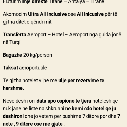
Fluturim linjë
direkte
Tiranë – Antalya – Tiranë
Akomodim
Ultra All Inclusive
ose
All Inlcusive
për të
gjitha ditët e qëndrimit
Transferta
Aeroport – Hotel – Aeroport nga guida jonë
në Turqi
Bagazhe
20 kg/person
Taksat
aeroportuale
Te gjitha hotelet vijne me
ulje per rezervime te
hershme.
Nese deshironi
data apo ospione te tjera
hotelesh qe
nuk jane ne liste na shkruani
ne kemi cdo hotel qe ju
deshironi
dhe jo vetem per pushime 7 ditore por dhe
7
nete , 9 ditore ose me gjate
.