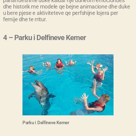
paharrueshme duke kaluar nje udhetim emocionues
dhe historik me modele qe bejne animacione dhe duke
u bere pjese e aktiviteteve qe perfshijne lojera per
femije dhe te rritur.
4 – Parku i Delfineve Kemer
Parku i Delfineve Kemer