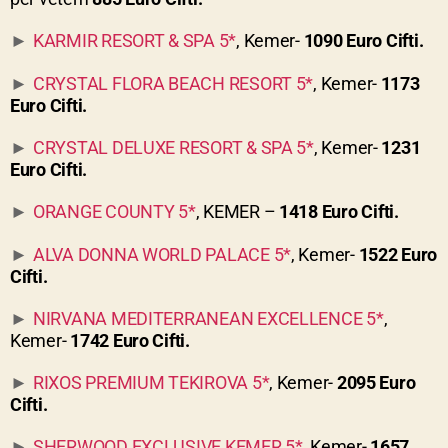
KARMIR RESORT & SPA 5*
, Kemer-
1090 Euro Cifti.
►
CRYSTAL FLORA BEACH RESORT 5*
, Kemer-
1173
►
Euro Cifti.
CRYSTAL DELUXE RESORT & SPA 5*
, Kemer-
1231
►
Euro Cifti.
ORANGE COUNTY 5*
,
KEMER
–
1418 Euro Cifti.
►
ALVA DONNA WORLD PALACE 5*
, Kemer-
1522 Euro
►
Cifti.
NIRVANA MEDITERRANEAN EXCELLENCE 5*
,
►
Kemer-
1742 Euro Cifti.
RIXOS PREMIUM TEKIROVA 5*
, Kemer-
2095 Euro
►
Cifti.
SHERWOOD EXCLUSIVE KEMER 5*
, Kemer-
1657
►