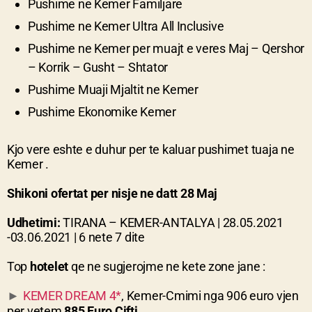
Pushime ne
Kemer
Familjare
Pushime ne
Kemer
Ultra All Inclusive
Pushime ne
Kemer
per muajt e veres Maj – Qershor
– Korrik – Gusht – Shtator
Pushime Muaji Mjaltit ne Kemer
Pushime Ekonomike Kemer
Kjo vere eshte e duhur per te kaluar pushimet tuaja ne
Kemer .
Shikoni ofertat per nisje ne datt 28 Maj
Udhetimi:
TIRANA – KEMER-ANTALYA | 28.05.2021
-03.06.2021 | 6 nete 7 dite
Top
hotelet
qe ne sugjerojme ne kete zone jane :
KEMER DREAM 4*
, Kemer-Cmimi nga 906 euro vjen
►
per vetem
885 Euro Cifti.