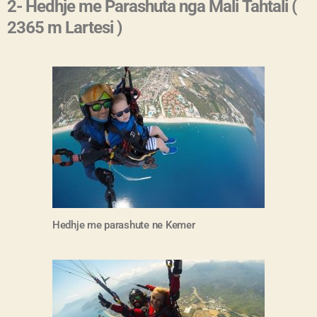
2- Hedhje me Parashuta nga Mali Tahtali (
2365 m Lartesi )
Hedhje me parashute ne Kemer