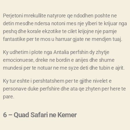
Perjetoni mrekullite natyrore qe ndodhen poshte ne
detin mesdhe ndersa notoni mes nje ylberi te krijuar nga
peshq dhe korale ekzotike te cilet krijojne nje pamje
fantastike per te mos u harruar gjate ne mendjen tuaj.
Ky udhetim i plote nga Antalia perfshin dy zhytje
emocionuese, dreke ne bordin e anijes dhe shume
mundesi per te notuar ne me syze deti dhe tubin e ajrit.
Ky tur eshte i pershtatshem per te gjithe nivelet e
personave duke perfshire dhe ata qe zhyten per here te
pare.
6 – Quad Safari ne Kemer