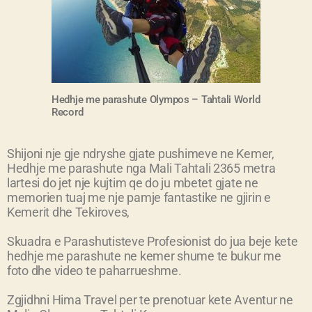
Hedhje me parashute Olympos – Tahtali World
Record
Shijoni nje gje ndryshe gjate pushimeve ne Kemer,
Hedhje me parashute nga Mali Tahtali 2365 metra
lartesi do jet nje kujtim qe do ju mbetet gjate ne
memorien tuaj me nje pamje fantastike ne gjirin e
Kemerit dhe Tekiroves,
Skuadra e Parashutisteve Profesionist do jua beje kete
hedhje me parashute ne kemer shume te bukur me
foto dhe video te paharrueshme.
Zgjidhni Hima Travel per te prenotuar kete Aventur ne