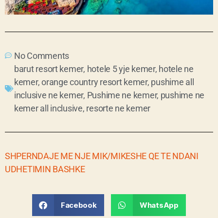
No Comments
barut resort kemer
,
hotele 5 yje kemer
,
hotele ne
kemer
,
orange country resort kemer
,
pushime all
inclusive ne kemer
,
Pushime ne kemer
,
pushime ne
kemer all inclusive
,
resorte ne kemer
SHPERNDAJE ME NJE MIK/MIKESHE QE TE NDANI
UDHETIMIN BASHKE
Facebook
WhatsApp