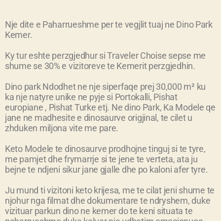
Nje dite e Paharrueshme per te vegjlit tuaj ne Dino Park
Kemer.
Ky tur eshte perzgjedhur si Traveler Choise sepse me
shume se 30% e vizitoreve te Kemerit perzgjedhin.
Dino park Ndodhet ne nje siperfaqe prej 30,000 m² ku
ka nje natyre unike ne pyje si Portokalli, Pishat
europiane , Pishat Turke etj. Ne dino Park, Ka Modele qe
jane ne madhesite e dinosaurve origjinal, te cilet u
zhduken miljona vite me pare.
Keto Modele te dinosaurve prodhojne tinguj si te tyre,
me pamjet dhe frymarrje si te jene te verteta, ata ju
bejne te ndjeni sikur jane gjalle dhe po kaloni afer tyre.
Ju mund ti vizitoni keto krijesa, me te cilat jeni shume te
njohur nga filmat dhe dokumentare te ndryshem, duke
vizituar parkun dino ne kemer do te keni situata te