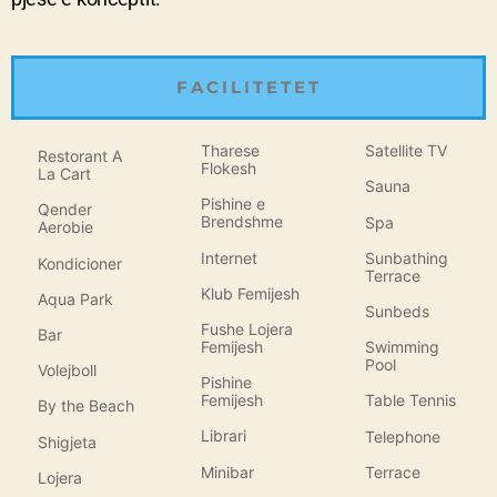
FACILITETET
Tharese
Satellite TV
Restorant A
Flokesh
La Cart
Sauna
Pishine e
Qender
Brendshme
Spa
Aerobie
Internet
Sunbathing
Kondicioner
Terrace
Klub Femijesh
Aqua Park
Sunbeds
Fushe Lojera
Bar
Femijesh
Swimming
Pool
Volejboll
Pishine
Femijesh
Table Tennis
By the Beach
Librari
Telephone
Shigjeta
Minibar
Terrace
Lojera