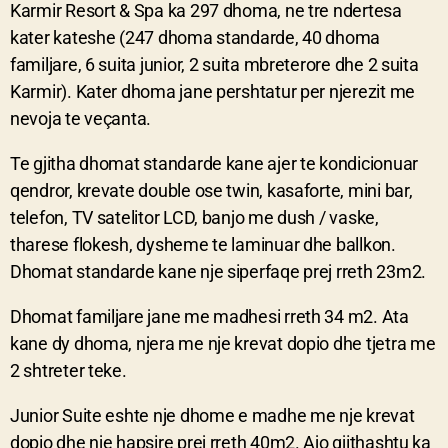
Karmir Resort & Spa ka 297 dhoma, ne tre ndertesa
kater kateshe (247 dhoma standarde, 40 dhoma
familjare, 6 suita junior, 2 suita mbreterore dhe 2 suita
Karmir). Kater dhoma jane pershtatur per njerezit me
nevoja te veçanta.
Te gjitha dhomat standarde kane ajer te kondicionuar
qendror, krevate double ose twin, kasaforte, mini bar,
telefon, TV satelitor LCD, banjo me dush / vaske,
tharese flokesh, dysheme te laminuar dhe ballkon.
Dhomat standarde kane nje siperfaqe prej rreth 23m2.
Dhomat familjare jane me madhesi rreth 34 m2. Ata
kane dy dhoma, njera me nje krevat dopio dhe tjetra me
2 shtreter teke.
Junior Suite eshte nje dhome e madhe me nje krevat
dopio dhe nje hapsire prej rreth 40m2. Ajo gjithashtu ka