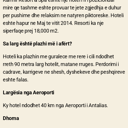
mire qe tashme eshte provuar te jete zgjedhja e duhur
per pushime dhe relaksim ne natyren piktoreske. Hoteli
eshte hapur ne Maj te vitit 2014. Resorti ka nje
siperfaqe prej 18,000 m2.
Sa larg është plazhi më i afërt?
Hoteli ka plazhin me guralece me rere i cili ndodhet
rreth 90 metra larg hotelit, matane rruges. Perdorimi i
cadrave, karrigeve ne shesh, dyshekeve dhe peshqireve
eshte falas.
Largësia nga Aeroporti
Ky hotel ndodhet 40 km nga Aeroporti i Antalias.
Dhoma