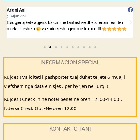
Arjani Ani
B
@ArjaniAni
@
E sugjeroj kete agjensi ka cmime fantastike dhe sherbimi eshte i
A
mrekullueshem
vazhdo keshtu jeni me te miret!!!
n
INFORMACION SPECIAL
Kujdes ! Validiteti i pashportes tuaj duhet te jete 6 muaj i 
vlefshem nga data e nisjes , per hyrjen ne Turqi ! 
Kujdes ! Check in ne hotel behet ne oren 12 :00-14:00 , 
Ndersa Check Out -Ne oren 12:00
KONTAKTO TANI