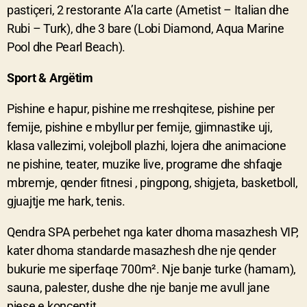
pastiçeri, 2 restorante A’la carte (Ametist – Italian dhe
Rubi – Turk), dhe 3 bare (Lobi Diamond, Aqua Marine
Pool dhe Pearl Beach).
Sport & Argëtim
Pishine e hapur, pishine me rreshqitese, pishine per
femije, pishine e mbyllur per femije, gjimnastike uji,
klasa vallezimi, volejboll plazhi, lojera dhe animacione
ne pishine, teater, muzike live, programe dhe shfaqje
mbremje, qender fitnesi , pingpong, shigjeta, basketboll,
gjuajtje me hark, tenis.
Qendra SPA perbehet nga kater dhoma masazhesh VIP,
kater dhoma standarde masazhesh dhe nje qender
bukurie me siperfaqe 700m². Nje banje turke (hamam),
sauna, palester, dushe dhe nje banje me avull jane
pjese e konceptit.