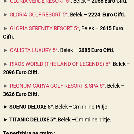
GLORIA VERDE RESORT 5*
, Belek –
2068 Euro Cifti.
►
GLORIA GOLF RESORT 5*
, Belek –
2224 Euro Cifti.
►
GLORIA SERENITY RESORT 5*
, Belek –
2615 Euro
►
Cifti.
CALISTA LUXURY 5*
, Belek –
2685 Euro Cifti.
►
RIXOS WORLD (THE LAND OF LEGENDS) 5*
, Belek –
►
2896 Euro Cifti.
REGNUM CARYA GOLF RESORT & SPA 5*
, Belek –
►
3626 Euro Cifti.
►
SUENO DELUXE 5
*, Belek –Cmimi ne Pritje.
►
TITANIC DELUXE 5*
,
Belek
–Cmimi ne pritje.
Te perfshira ne cmim :