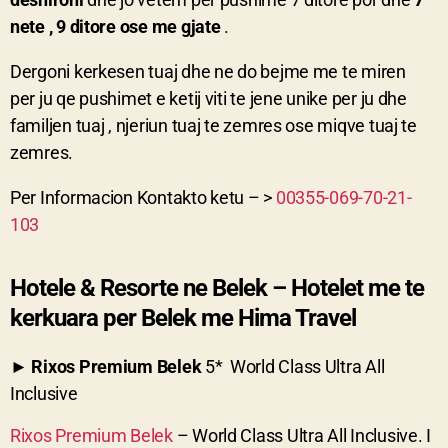
nete , 9 ditore ose me gjate
.
Dergoni kerkesen tuaj dhe ne do bejme me te miren
per ju qe pushimet e ketij viti te jene unike per ju dhe
familjen tuaj , njeriun tuaj te zemres ose miqve tuaj te
zemres.
Per Informacion Kontakto ketu – >
00355-069-70-21-
103
Hotele & Resorte ne Belek – Hotelet me te
kerkuara per Belek me Hima Travel
►
Rixos Premium Belek
5* World Class Ultra All
Inclusive
Rixos Premium Belek
–
World Class Ultra All Inclusive.
I