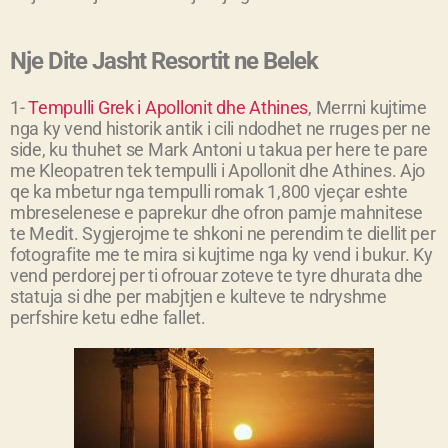
Nje Dite Jasht Resortit ne Belek
1-
Tempulli Grek i Apollonit dhe Athines
,
Merrni kujtime
nga ky vend historik antik i cili ndodhet ne rruges per ne
side, ku thuhet se Mark Antoni u takua per here te pare
me Kleopatren tek tempulli i Apollonit dhe Athines. Ajo
qe ka mbetur nga tempulli romak 1,800 vjeçar eshte
mbreselenese e paprekur dhe ofron pamje mahnitese
te Medit. Sygjerojme te shkoni ne perendim te diellit per
fotografite me te mira si kujtime nga ky vend i bukur. Ky
vend perdorej per ti ofrouar zoteve te tyre dhurata dhe
statuja si dhe per mabjtjen e kulteve te ndryshme
perfshire ketu edhe fallet.