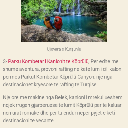
Ujevara e Kurşunlu
3-
Parku Kombetar i Kanionit te Köprülü
, Per edhe me
shume aventura, provoni rafting ne kete lum i cili kalon
permes Parkut Kombetar Köprülü Canyon, nje nga
destinacionet kryesore te rafting te Turqise.
Nje ore me makine nga Belek, kanioni i mrekullueshem
ndjek rrugen gjarperuese te lumit Köprülü per te kaluar
nen urat romake dhe per tu endur neper pyjet e keti
destinacioni te vecante.