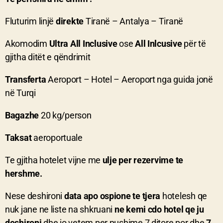
Fluturim linjë
direkte
Tiranë – Antalya – Tiranë
Akomodim
Ultra All Inclusive
ose
All Inlcusive
për të
gjitha ditët e qëndrimit
Transferta
Aeroport – Hotel – Aeroport nga guida jonë
në Turqi
Bagazhe
20 kg/person
Taksat
aeroportuale
Te gjitha hotelet vijne me
ulje per rezervime te
hershme.
Nese deshironi
data apo ospione te tjera
hotelesh qe
nuk jane ne liste na shkruani
ne kemi cdo hotel qe ju
deshironi
dhe jo vetem per pushime 7 ditore por dhe
7