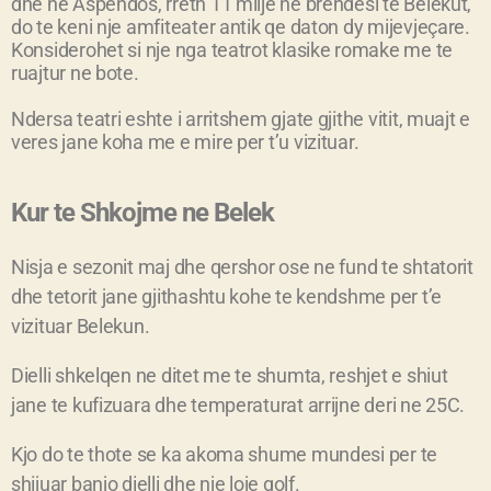
dhe ne Aspendos, rreth 11 milje ne brendesi te Belekut,
do te keni nje amfiteater antik qe daton dy mijevjeçare.
Konsiderohet si nje nga teatrot klasike romake me te
ruajtur ne bote.
Ndersa teatri eshte i arritshem gjate gjithe vitit, muajt e
veres jane koha me e mire per t’u vizituar.
Kur te Shkojme ne Belek
Nisja e sezonit maj dhe qershor ose ne fund te shtatorit
dhe tetorit jane gjithashtu kohe te kendshme per t’e
vizituar Belekun.
Dielli shkelqen ne ditet me te shumta, reshjet e shiut
jane te kufizuara dhe temperaturat arrijne deri ne 25C.
Kjo do te thote se ka akoma shume mundesi per te
shijuar banjo dielli dhe nje loje golf.