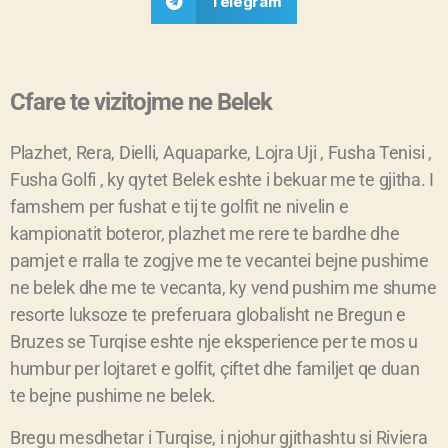
Telegram
Cfare te vizitojme ne Belek
Plazhet, Rera, Dielli, Aquaparke, Lojra Uji , Fusha Tenisi ,
Fusha Golfi , ky qytet Belek eshte i bekuar me te gjitha. I
famshem per fushat e tij te golfit ne nivelin e
kampionatit boteror, plazhet me rere te bardhe dhe
pamjet e rralla te zogjve me te vecantei bejne pushime
ne belek dhe me te vecanta, ky vend pushim me shume
resorte luksoze te preferuara globalisht ne Bregun e
Bruzes se Turqise eshte nje eksperience per te mos u
humbur per lojtaret e golfit, çiftet dhe familjet qe duan
te bejne pushime ne belek.
Bregu mesdhetar i Turqise, i njohur gjithashtu si Riviera