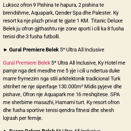
Luksoz ofron 9 Pishina te hapura, 2 pishina te
brendshme, Aquapark, Qender Spa dhe Palester. Ky
resort ka nje plazh privat te gjate 1 KM. Titanic Deluxe
Belek ju ofron gjithashtu nje zone sporti i cili ka 8 fusha
tenisi dhe 3 fusha futbolli.
►
Gural Premiere Belek
5* Ultra All Inclusive
Gural Premiere Belek
5* Ultra All Inclusive, Ky Hotel me
pamje nga deti mesdhe me 5 yje i cili u ndertua duke
marre frymezim nga stili arkitektonik tradicional Turk
shtrihet ne nje siperfaqe 130.000m² Midis pyjeve dhe
pishave, Ofron nje Aquapark me 16 rreshqitese. SPA
me sherbime masazhi, Hamami turt. Ky resort ofron
dhe fusha sportive tenisi qendra fitnesi dhe shesh
lojrash per femije.