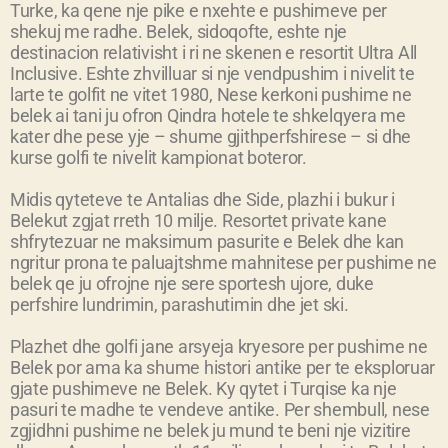
Turke, ka qene nje pike e nxehte e pushimeve per
shekuj me radhe. Belek, sidoqofte, eshte nje
destinacion relativisht i ri ne skenen e resortit Ultra All
Inclusive. Eshte zhvilluar si nje vendpushim i nivelit te
larte te golfit ne vitet 1980, Nese kerkoni pushime ne
belek ai tani ju ofron Qindra hotele te shkelqyera me
kater dhe pese yje – shume gjithperfshirese – si dhe
kurse golfi te nivelit kampionat boteror.
Midis qyteteve te Antalias dhe Side, plazhi i bukur i
Belekut zgjat rreth 10 milje. Resortet private kane
shfrytezuar ne maksimum pasurite e Belek dhe kan
ngritur prona te paluajtshme mahnitese per pushime ne
belek qe ju ofrojne nje sere sportesh ujore, duke
perfshire lundrimin, parashutimin dhe jet ski.
Plazhet dhe golfi jane arsyeja kryesore per pushime ne
Belek por ama ka shume histori antike per te eksploruar
gjate pushimeve ne Belek. Ky qytet i Turqise ka nje
pasuri te madhe te vendeve antike. Per shembull, nese
zgjidhni pushime ne belek ju mund te beni nje vizitire