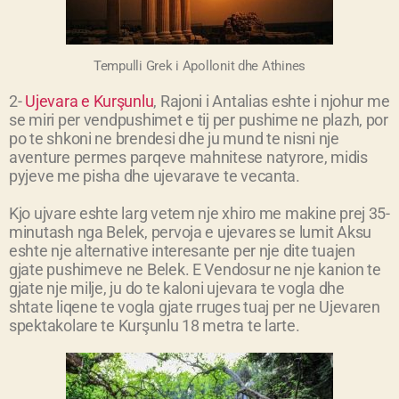
Tempulli Grek i Apollonit dhe Athines
2-
Ujevara e Kurşunlu
, Rajoni i Antalias eshte i njohur me
se miri per vendpushimet e tij per pushime ne plazh, por
po te shkoni ne brendesi dhe ju mund te nisni nje
aventure permes parqeve mahnitese natyrore, midis
pyjeve me pisha dhe ujevarave te vecanta.
Kjo ujvare eshte larg vetem nje xhiro me makine prej 35-
minutash nga Belek, pervoja e ujevares se lumit Aksu
eshte nje alternative interesante per nje dite tuajen
gjate pushimeve ne Belek. E Vendosur ne nje kanion te
gjate nje milje, ju do te kaloni ujevara te vogla dhe
shtate liqene te vogla gjate rruges tuaj per ne Ujevaren
spektakolare te Kurşunlu 18 metra te larte.