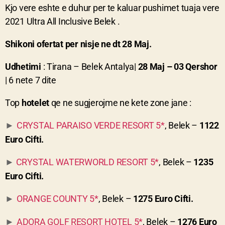
Kjo vere eshte e duhur per te kaluar pushimet tuaja vere
2021 Ultra All Inclusive Belek .
S
hikoni ofertat per nisje ne dt 28 Maj.
Udhetimi
: Tirana – Belek Antalya|
28 Maj – 03 Qershor
| 6 nete 7 dite
Top
hotelet
qe ne sugjerojme ne kete zone jane :
CRYSTAL PARAISO VERDE RESORT 5*
, Belek –
1122
►
Euro Cifti.
CRYSTAL WATERWORLD RESORT 5*
, Belek –
1235
►
Euro Cifti.
ORANGE COUNTY 5*
, Belek –
1275 Euro Cifti.
►
ADORA GOLF RESORT HOTEL 5*
, Belek –
1276 Euro
►