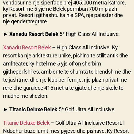
vendosur ne nje siperfaqe prej 405.000 metra katrore,
ky Resort me 5 yje ne Belek permban 700 m plazh
privat. Resorti gjithashtu ka nje SPA, nje palester dhe
nje qender tregtare.
►
Xanadu Resort Belek
5* High Class All Inclusive
Xanadu Resort Belek
– High Class All Inclusive. Ky
resort ka nje arkitekture unike, pishina te stilit antik dhe
amfiteater, ky hotel me 5 yje ofron sherbim
gjitheperfshires, ambiente te shumta te brendshme dhe
te jashtme, dhe nje klub per femije, nje plazh privat me
rere dhe guralece 415 metra te gjate dhe nje skele te
madhe me shezlon.
►
Titanic Deluxe Belek
5* Golf Ultra All Inclusive
Titanic Deluxe Belek
– Golf Ultra All Inclusive Resort, I
Ndodhur buze lumit mes pyjeve dhe pishave, Ky Resort