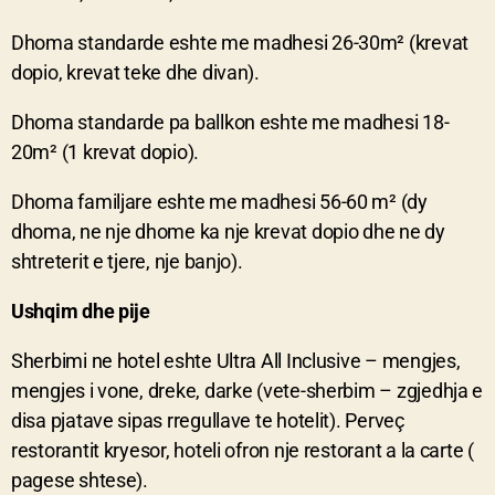
Dhoma standarde eshte me madhesi 26-30m² (krevat
dopio, krevat teke dhe divan).
Dhoma standarde pa ballkon eshte me madhesi 18-
20m² (1 krevat dopio).
Dhoma familjare eshte me madhesi 56-60 m² (dy
dhoma, ne nje dhome ka nje krevat dopio dhe ne dy
shtreterit e tjere, nje banjo).
Ushqim dhe pije
Sherbimi ne hotel eshte Ultra All Inclusive – mengjes,
mengjes i vone, dreke, darke (vete-sherbim – zgjedhja e
disa pjatave sipas rregullave te hotelit). Perveç
restorantit kryesor, hoteli ofron nje restorant a la carte (
pagese shtese).