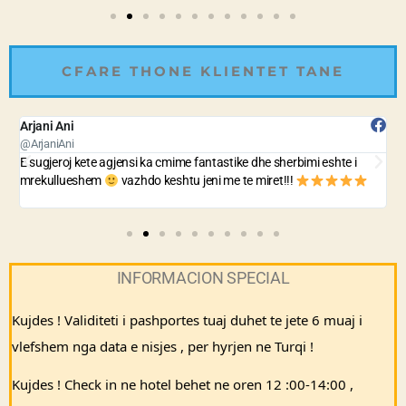
CFARE THONE KLIENTET TANE
Arjani Ani
B
@ArjaniAni
@
E sugjeroj kete agjensi ka cmime fantastike dhe sherbimi eshte i
A
mrekullueshem
vazhdo keshtu jeni me te miret!!!
n
INFORMACION SPECIAL
Kujdes ! Validiteti i pashportes tuaj duhet te jete 6 muaj i 
vlefshem nga data e nisjes , per hyrjen ne Turqi ! 
Kujdes ! Check in ne hotel behet ne oren 12 :00-14:00 , 