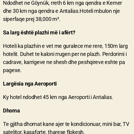
Ndodhet ne Göynük, rreth 6 km nga qendra e Kemer
dhe 30 km nga qendra e Antalias.Hoteli mbulon nje
siperfaqe prej 38,000 m².
Sa larg është plazhi më i afërt?
Hoteli ka plazhin e vet me guralece me rere, 150m larg
hotelit. Duhet te kaloni rrugen per ne plazh. Perdorimi i
cadrave, karrigeve ne shesh dhe peshqireve eshte pa
pagese.
Largësia nga Aeroporti
Ky hotel ndodhet 45 km nga Aeroporti i Antalias.
Dhoma
Te gjitha dhomat kane ajer te kondicionuar, mini bar, TV
satelitor, kasaforte, tharese flokesh.