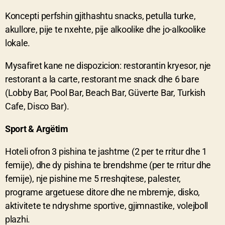
Koncepti perfshin gjithashtu snacks, petulla turke,
akullore, pije te nxehte, pije alkoolike dhe jo-alkoolike
lokale.
Mysafiret kane ne dispozicion: restorantin kryesor, nje
restorant a la carte, restorant me snack dhe 6 bare
(Lobby Bar, Pool Bar, Beach Bar, Güverte Bar, Turkish
Cafe, Disco Bar).
Sport & Argëtim
Hoteli ofron 3 pishina te jashtme (2 per te rritur dhe 1
femije), dhe dy pishina te brendshme (per te rritur dhe
femije), nje pishine me 5 rreshqitese, palester,
programe argetuese ditore dhe ne mbremje, disko,
aktivitete te ndryshme sportive, gjimnastike, volejboll
plazhi.