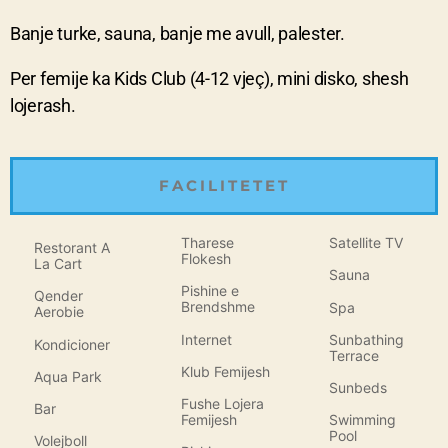
Banje turke, sauna, banje me avull, palester.
Per femije ka Kids Club (4-12 vjeç), mini disko, shesh
lojerash.
FACILITETET
Tharese
Satellite TV
Restorant A
Flokesh
La Cart
Sauna
Pishine e
Qender
Brendshme
Spa
Aerobie
Internet
Sunbathing
Kondicioner
Terrace
Klub Femijesh
Aqua Park
Sunbeds
Fushe Lojera
Bar
Femijesh
Swimming
Pool
Volejboll