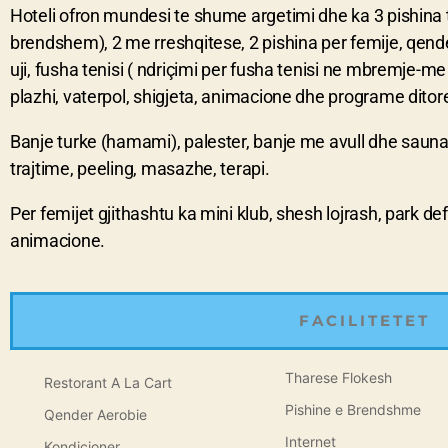
Hoteli ofron mundesi te shume argetimi dhe ka 3 pishina 
brendshem), 2 me rreshqitese, 2 pishina per femije, qender
uji, fusha tenisi ( ndriçimi per fusha tenisi ne mbremje-me
plazhi, vaterpol, shigjeta, animacione dhe programe dito
Banje turke (hamami), palester, banje me avull dhe sauna
trajtime, peeling, masazhe, terapi.
Per femijet gjithashtu ka mini klub, shesh lojrash, park def
animacione.
FACILITETET
Tharese Flokesh
Restorant A La Cart
Pishine e Brendshme
Qender Aerobie
Internet
Kondicioner