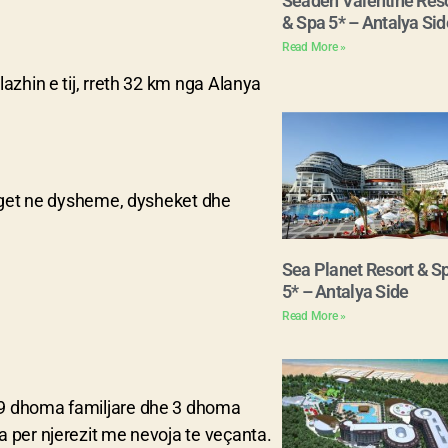
Seaden Valentine Reso
& Spa 5* – Antalya Sid
Read More »
azhin e tij, rreth 32 km nga Alanya
riget ne dysheme, dysheket dhe
Sea Planet Resort & S
5* – Antalya Side
Read More »
79 dhoma familjare dhe 3 dhoma
 per njerezit me nevoja te veçanta.