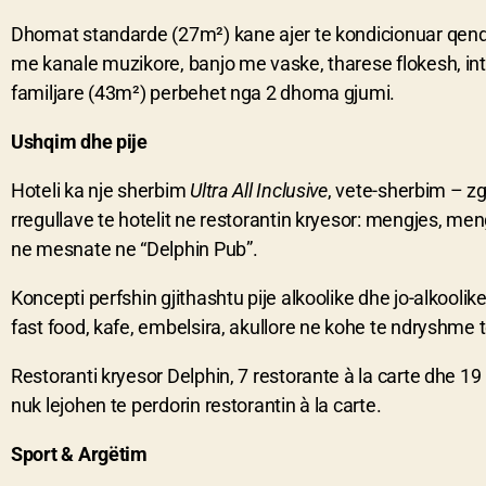
Dhomat standarde (27m²) kane ajer te kondicionuar qendror
me kanale muzikore, banjo me vaske, tharese flokesh, int
familjare (43m²) perbehet nga 2 dhoma gjumi.
Ushqim dhe pije
Hoteli ka nje sherbim
Ultra All Inclusive
, vete-sherbim – zg
rregullave te hotelit ne restorantin kryesor: mengjes, men
ne mesnate ne “Delphin Pub”.
Koncepti perfshin gjithashtu pije alkoolike dhe jo-alkoolike
fast food, kafe, embelsira, akullore ne kohe te ndryshme te
Restoranti kryesor Delphin, 7 restorante à la carte dhe 1
nuk lejohen te perdorin restorantin à la carte.
Sport & Argëtim