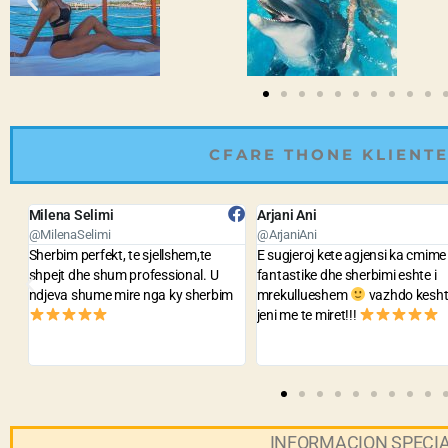
CFARE THONE KLIENTE
Arjani Ani
Bledar Kola
@ArjaniAni
@BledarKola
E sugjeroj kete agjensi ka cmime
Agjensia me e lire dhe me e mire
fantastike dhe sherbimi eshte i
staf sh te sjellshem dhe gati te
m
mrekullueshem
vazhdo keshtu
ndihmojne per cdo problem. Jua
jeni me te miret!!!
sygjeroj te gjithve.
INFORMACION SPECI