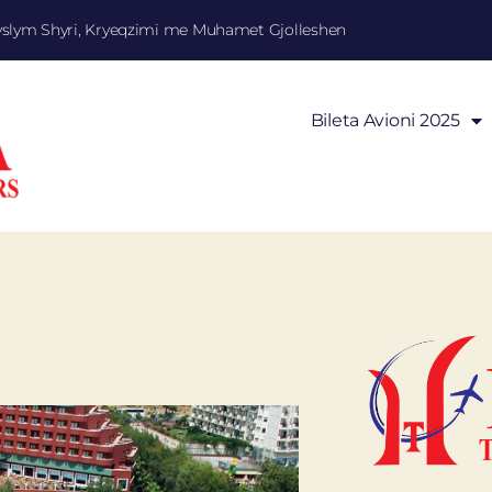
yslym Shyri, Kryeqzimi me Muhamet Gjolleshen
Bileta Avioni 2025