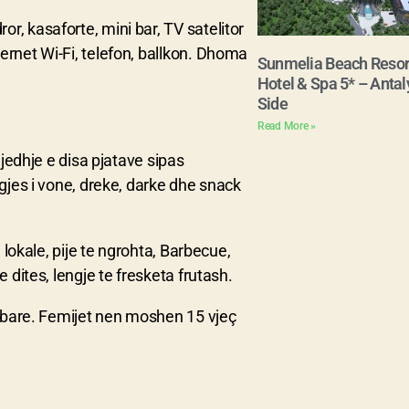
, kasaforte, mini bar, TV satelitor
ernet Wi-Fi, telefon, ballkon. Dhoma
Sunmelia Beach Resor
Hotel & Spa 5* – Antal
Side
Read More »
jedhje e disa pjatave sipas
gjes i vone, dreke, darke dhe snack
 lokale, pije te ngrohta, Barbecue,
 dites, lengje te fresketa frutash.
9 bare. Femijet nen moshen 15 vjeç