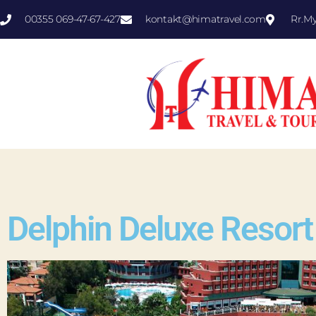
00355 069-47-67-427
kontakt@himatravel.com
Rr.M
Delphin Deluxe Resort