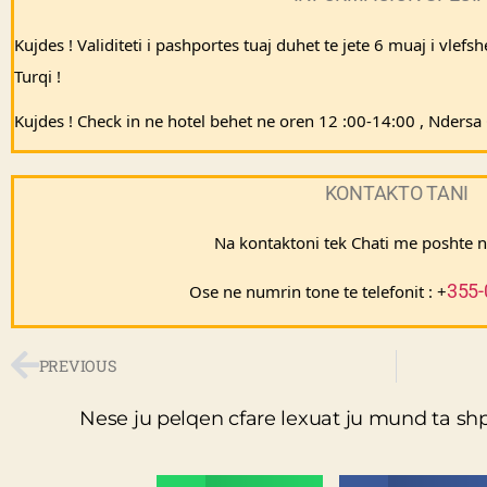
Kujdes ! Validiteti i pashportes tuaj duhet te jete 6 muaj i vlefs
Turqi ! 
Kujdes ! Check in ne hotel behet ne oren 12 :00-14:00 , Nders
KONTAKTO TANI
Na kontaktoni tek Chati me poshte 
355-
Ose ne numrin tone te telefonit : +
PREVIOUS
Nese ju pelqen cfare lexuat ju mund ta sh