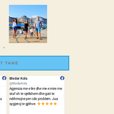
T TANE
Gerald Lulja
Lorens Hoxha
@GeraldLulja
@LorensHoxha
 me
The prices are quite cheap and the
Best Agency with very good pr
service is very fast and precise . yet
to travel all around the world.
the best agency in Albania !