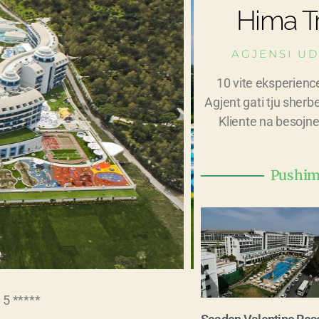
Hima Tr
AGJENSI UD
10 vite eksperienc
Agjent gati tju sherb
Kliente na besojne
Pushime
 5 *****