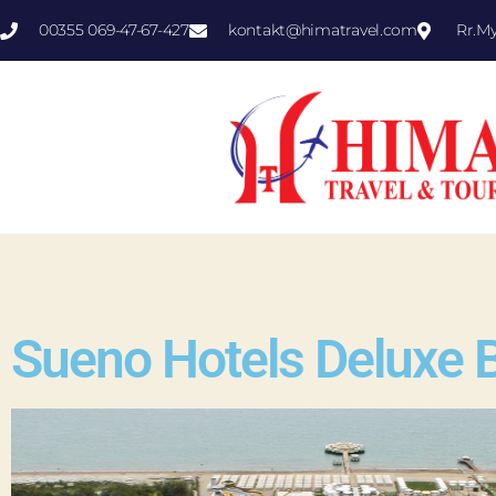
00355 069-47-67-427
kontakt@himatravel.com
Rr.M
Sueno Hotels Deluxe 