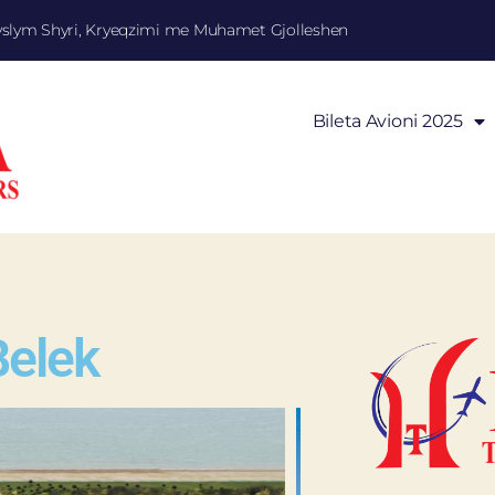
yslym Shyri, Kryeqzimi me Muhamet Gjolleshen
Bileta Avioni 2025
Belek