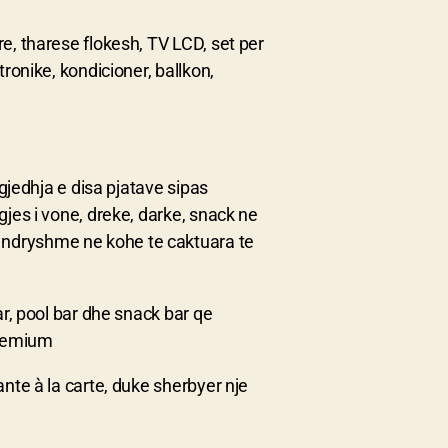
e, tharese flokesh, TV LCD, set per
tronike, kondicioner, ballkon,
zgjedhja e disa pjatave sipas
gjes i vone, dreke, darke, snack ne
 ndryshme ne kohe te caktuara te
ar, pool bar dhe snack bar qe
premium
ante à la carte, duke sherbyer nje