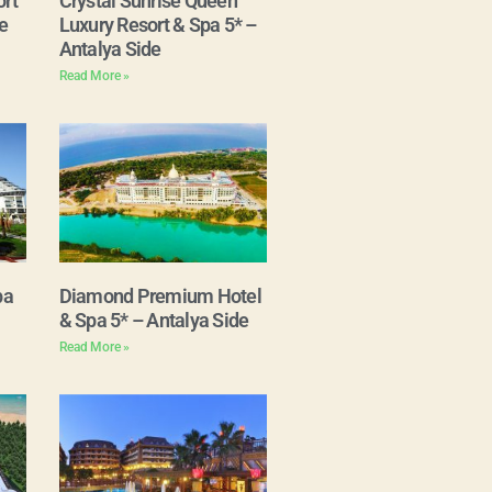
rt
Crystal Sunrise Queen
e
Luxury Resort & Spa 5* –
Antalya Side
Read More »
pa
Diamond Premium Hotel
& Spa 5* – Antalya Side
Read More »