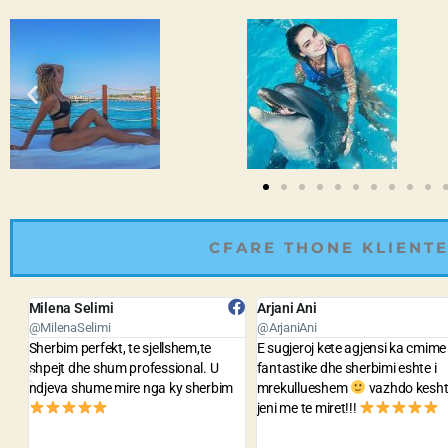
CFARE THONE KLIENTE
Arjani Ani
Bledar Kola
@ArjaniAni
@BledarKola
E sugjeroj kete agjensi ka cmime
Agjensia me e lire dhe me e mire
fantastike dhe sherbimi eshte i
staf sh te sjellshem dhe gati te
m
mrekullueshem
vazhdo keshtu
ndihmojne per cdo problem. Jua
jeni me te miret!!!
sygjeroj te gjithve.