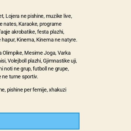
, Lojera ne pishine, muzike live,
ate nates, Karaoke, programe
qje akrobatike, festa plazhi,
 e hapur, Kinema, Kinema ne natyre.
ra Olimpike, Mesime Joga, Varka
i, Volejboll plazhi, Gjimnastike uji,
i noti ne grup, futboll ne grupe,
 ne turne sportiv.
e, pishine per femije, xhakuzi