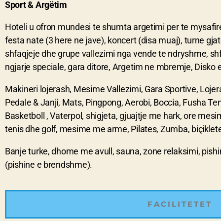
Sport & Argëtim
Hoteli u ofron mundesi te shumta argetimi per te mysafiret
festa nate (3 here ne jave), koncert (disa muaj), turne gj
shfaqjeje dhe grupe vallezimi nga vende te ndryshme, shfa
ngjarje speciale, gara ditore, Argetim ne mbremje, Disko
Makineri lojerash, Mesime Vallezimi, Gara Sportive, Loje
Pedale & Janji, Mats, Pingpong, Aerobi, Boccia, Fusha Tenis
Basketboll , Vaterpol, shigjeta, gjuajtje me hark, ore mesim
tenis dhe golf, mesime me arme, Pilates, Zumba, biçiklete
Banje turke, dhome me avull, sauna, zone relaksimi, pishin
(pishine e brendshme).
FACILITETET