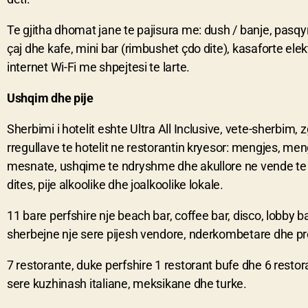
Te gjitha dhomat jane te pajisura me: dush / banje, pasqyr
çaj dhe kafe, mini bar (rimbushet çdo dite), kasaforte elek
internet Wi-Fi me shpejtesi te larte.
Ushqim dhe pije
Sherbimi i hotelit eshte Ultra All Inclusive, vete-sherbim, 
rregullave te hotelit ne restorantin kryesor: mengjes, men
mesnate, ushqime te ndryshme dhe akullore ne vende te
dites, pije alkoolike dhe joalkoolike lokale.
11 bare perfshire nje beach bar, coffee bar, disco, lobby b
sherbejne nje sere pijesh vendore, nderkombetare dhe 
7 restorante, duke perfshire 1 restorant bufe dhe 6 restor
sere kuzhinash italiane, meksikane dhe turke.