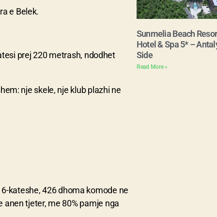
ra e Belek.
Sunmelia Beach Resor
Hotel & Spa 5* – Antal
gjatesi prej 220 metrash, ndodhet
Side
Read More »
shem: nje skele, nje klub plazhi ne
re 6-kateshe, 426 dhoma komode ne
 ne anen tjeter, me 80% pamje nga