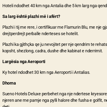
Hoteli ndodhet 40 km nga Antalia dhe 5 km larg nga qend
Sa larg është plazhi më i afërt?
Plazhi i tij me rere, i certifikuar me Flamurin Blu, me nje 
drejtperdrejt perballe nderteses se hotelit.
Plazhi ka gjithçka qe ju nevojitet per nje qendrim te rehat
kopsht, shezlong, cadra, dushe dhe kabinat e nderrimit.
Largësia nga Aeroporti
Ky hotel ndodhet 30 km nga Aeroporti i Antalias.
Dhoma
Sueno Hotels Deluxe perbehet nga nje ndertese kryeso
njeren ane me pamje nga pylli halore dhe fusha e golfit,
deti.