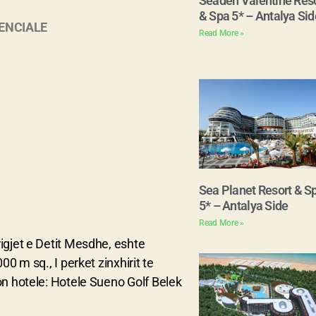
Seaden Valentine Reso
& Spa 5* – Antalya Sid
RENCIALE
Read More »
Sea Planet Resort & S
5* – Antalya Side
Read More »
igjet e Detit Mesdhe, eshte
0 m sq., I perket zinxhirit te
on hotele: Hotele Sueno Golf Belek