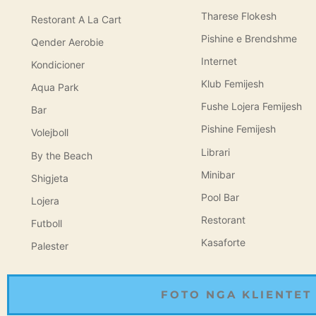
Tharese Flokesh
Restorant A La Cart
Pishine e Brendshme
Qender Aerobie
Internet
Kondicioner
Klub Femijesh
Aqua Park
Fushe Lojera Femijesh
Bar
Pishine Femijesh
Volejboll
Librari
By the Beach
Minibar
Shigjeta
Pool Bar
Lojera
Restorant
Futboll
Kasaforte
Palester
FOTO NGA KLIENTET